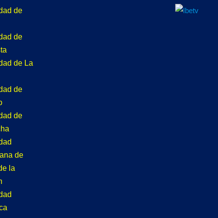
idad de
idad de
ta
idad de La
idad de
o
idad de
cha
idad
tana de
de la
n
idad
ca