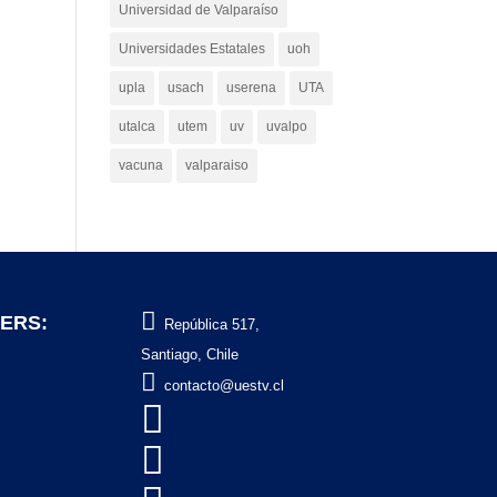
Universidad de Valparaíso
Universidades Estatales
uoh
upla
usach
userena
UTA
utalca
utem
uv
uvalpo
vacuna
valparaiso

ERS:
República 517,
Santiago, Chile

contacto@uestv.cl

