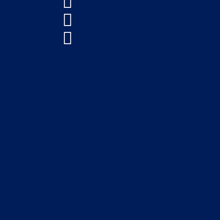


