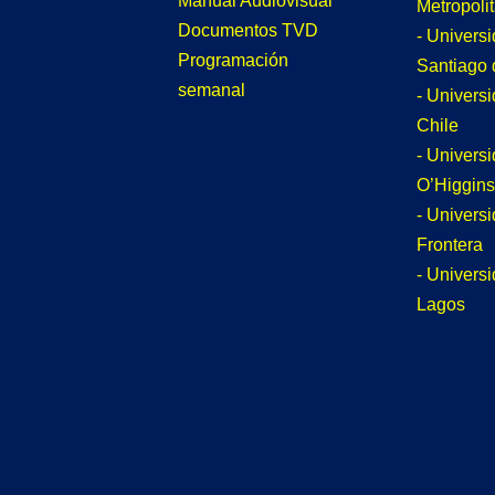
Manual Audiovisual
Metropoli
Documentos TVD
- Univers
Programación
Santiago 
semanal
- Univers
Chile
- Univers
O’Higgins
- Universi
Frontera
- Univers
Lagos