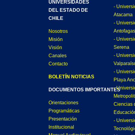
UNIVERSIDADES
- Univers
DEL ESTADO DE
Atacama
CHILE
- Univers
Antofagas
Nosotros
- Univers
Misión
Serena
Visión
- Univers
Canales
Valparaís
Contacto
- Univers
BOLETÍN NOTICIAS
Playa An
- Univers
DOCUMENTOS IMPORTANTES
Metropoli
Orientaciones
Ciencias 
Programáticas
Educació
Presentación
- Univers
Institucional
Tecnológi