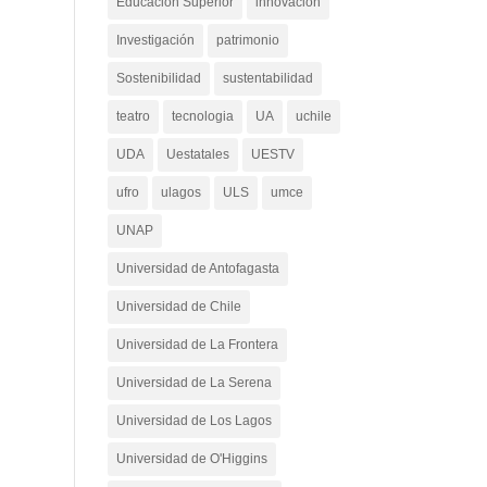
Educación Superior
innovacion
Investigación
patrimonio
Sostenibilidad
sustentabilidad
teatro
tecnologia
UA
uchile
UDA
Uestatales
UESTV
ufro
ulagos
ULS
umce
UNAP
Universidad de Antofagasta
Universidad de Chile
Universidad de La Frontera
Universidad de La Serena
Universidad de Los Lagos
Universidad de O'Higgins