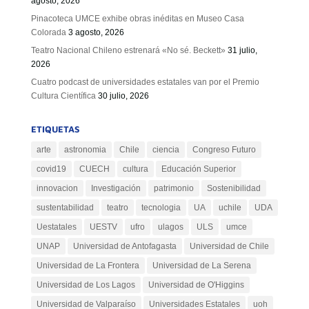
agosto, 2026
Pinacoteca UMCE exhibe obras inéditas en Museo Casa
Colorada
3 agosto, 2026
Teatro Nacional Chileno estrenará «No sé. Beckett»
31 julio,
2026
Cuatro podcast de universidades estatales van por el Premio
Cultura Científica
30 julio, 2026
ETIQUETAS
arte
astronomia
Chile
ciencia
Congreso Futuro
covid19
CUECH
cultura
Educación Superior
innovacion
Investigación
patrimonio
Sostenibilidad
sustentabilidad
teatro
tecnologia
UA
uchile
UDA
Uestatales
UESTV
ufro
ulagos
ULS
umce
UNAP
Universidad de Antofagasta
Universidad de Chile
Universidad de La Frontera
Universidad de La Serena
Universidad de Los Lagos
Universidad de O'Higgins
Universidad de Valparaíso
Universidades Estatales
uoh