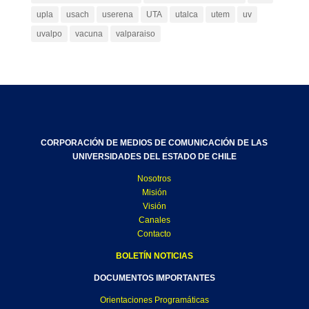
upla
usach
userena
UTA
utalca
utem
uv
uvalpo
vacuna
valparaiso
CORPORACIÓN DE MEDIOS DE COMUNICACIÓN DE LAS
UNIVERSIDADES DEL ESTADO DE CHILE
Nosotros
Misión
Visión
Canales
Contacto
BOLETÍN NOTICIAS
DOCUMENTOS IMPORTANTES
Orientaciones Programáticas