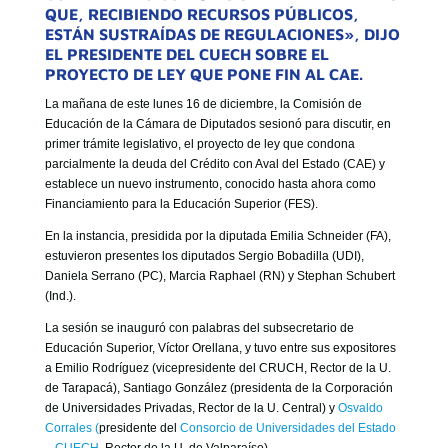
GOBIERNO CORPORATIVO
QUE, RECIBIENDO RECURSOS PÚBLICOS,
ESTÁN SUSTRAÍDAS DE REGULACIONES», DIJO
NUESTRO EQUIPO
EL PRESIDENTE DEL CUECH SOBRE EL
PROYECTO DE LEY QUE PONE FIN AL CAE.
La mañana de este lunes 16 de diciembre, la Comisión de
Educación de la Cámara de Diputados sesionó para discutir, en
primer trámite legislativo, el proyecto de ley que condona
parcialmente la deuda del Crédito con Aval del Estado (CAE) y
establece un nuevo instrumento, conocido hasta ahora como
Financiamiento para la Educación Superior (FES).
En la instancia, presidida por la diputada Emilia Schneider (FA),
estuvieron presentes los diputados Sergio Bobadilla (UDI),
Daniela Serrano (PC), Marcia Raphael (RN) y Stephan Schubert
(Ind.).
La sesión se inauguró con palabras del subsecretario de
Educación Superior, Víctor Orellana, y tuvo entre sus expositores
a Emilio Rodríguez (vicepresidente del CRUCH, Rector de la U.
de Tarapacá), Santiago González (presidenta de la Corporación
de Universidades Privadas, Rector de la U. Central) y
Osvaldo
Corrales (
presidente del
Consorcio de Universidades del Estado