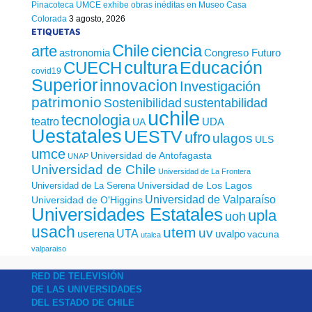
Pinacoteca UMCE exhibe obras inéditas en Museo Casa
Colorada
3 agosto, 2026
ETIQUETAS
Chile
ciencia
arte
astronomia
Congreso Futuro
cultura
Educación
CUECH
covid19
Superior
innovacion
Investigación
patrimonio
sustentabilidad
Sostenibilidad
uchile
tecnologia
teatro
UDA
UA
Uestatales
UESTV
ufro
ulagos
ULS
umce
Universidad de Antofagasta
UNAP
Universidad de Chile
Universidad de La Frontera
Universidad de Los Lagos
Universidad de La Serena
Universidad de Valparaíso
Universidad de O'Higgins
Universidades Estatales
upla
uoh
usach
utem
uv
UTA
userena
uvalpo
vacuna
utalca
valparaiso
RED DE TELEVISIÓN
DE LAS UNIVERSIDADES
DEL ESTADO DE CHILE