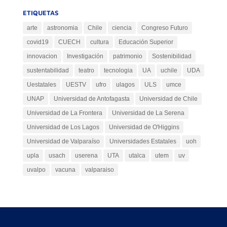
ETIQUETAS
arte
astronomia
Chile
ciencia
Congreso Futuro
covid19
CUECH
cultura
Educación Superior
innovacion
Investigación
patrimonio
Sostenibilidad
sustentabilidad
teatro
tecnologia
UA
uchile
UDA
Uestatales
UESTV
ufro
ulagos
ULS
umce
UNAP
Universidad de Antofagasta
Universidad de Chile
Universidad de La Frontera
Universidad de La Serena
Universidad de Los Lagos
Universidad de O'Higgins
Universidad de Valparaíso
Universidades Estatales
uoh
upla
usach
userena
UTA
utalca
utem
uv
uvalpo
vacuna
valparaiso