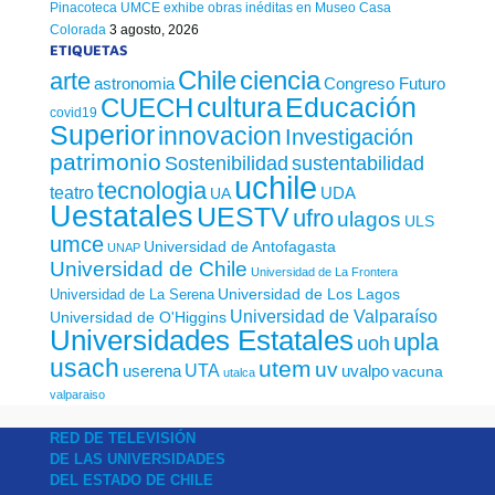
Pinacoteca UMCE exhibe obras inéditas en Museo Casa
Colorada
3 agosto, 2026
ETIQUETAS
Chile
ciencia
arte
astronomia
Congreso Futuro
cultura
Educación
CUECH
covid19
Superior
innovacion
Investigación
patrimonio
sustentabilidad
Sostenibilidad
uchile
tecnologia
teatro
UDA
UA
Uestatales
UESTV
ufro
ulagos
ULS
umce
Universidad de Antofagasta
UNAP
Universidad de Chile
Universidad de La Frontera
Universidad de Los Lagos
Universidad de La Serena
Universidad de Valparaíso
Universidad de O'Higgins
Universidades Estatales
upla
uoh
usach
utem
uv
UTA
userena
uvalpo
vacuna
utalca
valparaiso
RED DE TELEVISIÓN
DE LAS UNIVERSIDADES
DEL ESTADO DE CHILE