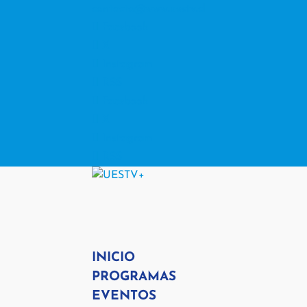
contacto@www.uestv.cl
Facebook
X
Instagram
RSS
Facebook
X
Instagram
RSS
INICIO
PROGRAMAS
EVENTOS