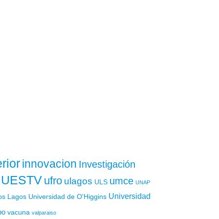
rior
innovacion
Investigación
UESTV
ufro
ulagos
umce
ULS
UNAP
Universidad
os Lagos
Universidad de O'Higgins
po
vacuna
valparaiso