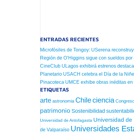
ENTRADAS RECIENTES
Microfósiles de Tongoy: USerena reconstruy
Región de O’Higgins sigue con sueldos por
CineClub ULagos exhibirá estrenos destac
Planetario USACH celebra el Día de la Niñe
Pinacoteca UMCE exhibe obras inéditas e
ETIQUETAS
Chile
ciencia
arte
astronomia
Congreso
patrimonio
sustentabil
Sostenibilidad
Universidad de 
Universidad de Antofagasta
Universidades Est
de Valparaíso