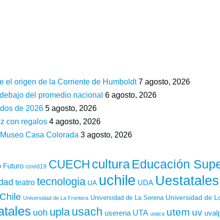
e el origen de la Corriente de Humboldt
7 agosto, 2026
 debajo del promedio nacional
6 agosto, 2026
ados de 2026
5 agosto, 2026
z con regalos
4 agosto, 2026
n Museo Casa Colorada
3 agosto, 2026
cultura
Educación Supe
CUECH
 Futuro
covid19
uchile
Uestatales
tecnologia
idad
teatro
UDA
UA
Chile
Universidad de L
Universidad de La Serena
Universidad de La Frontera
atales
usach
upla
utem
uv
uoh
UTA
userena
uval
utalca