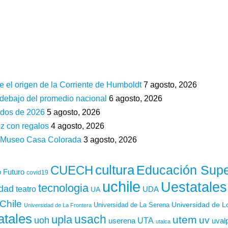
e el origen de la Corriente de Humboldt
7 agosto, 2026
 debajo del promedio nacional
6 agosto, 2026
ados de 2026
5 agosto, 2026
z con regalos
4 agosto, 2026
n Museo Casa Colorada
3 agosto, 2026
cultura
Educación Supe
CUECH
 Futuro
covid19
uchile
Uestatales
tecnologia
idad
teatro
UDA
UA
Chile
Universidad de L
Universidad de La Serena
Universidad de La Frontera
atales
usach
upla
utem
uv
uoh
UTA
userena
uval
utalca