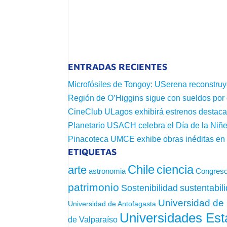
ENTRADAS RECIENTES
Microfósiles de Tongoy: USerena reconstruy
Región de O’Higgins sigue con sueldos por
CineClub ULagos exhibirá estrenos destac
Planetario USACH celebra el Día de la Niñe
Pinacoteca UMCE exhibe obras inéditas e
ETIQUETAS
Chile
ciencia
arte
astronomia
Congreso
patrimonio
sustentabil
Sostenibilidad
Universidad de 
Universidad de Antofagasta
Universidades Est
de Valparaíso