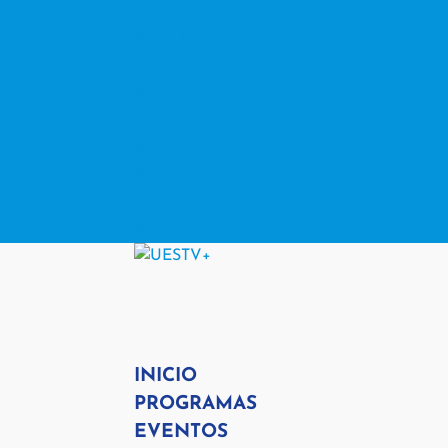
contacto@www.uestv.cl
Facebook
X
Instagram
RSS
Facebook
X
Instagram
RSS
INICIO
PROGRAMAS
EVENTOS