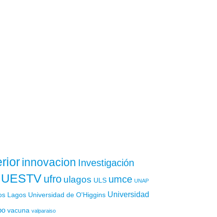
rior
innovacion
Investigación
UESTV
ufro
ulagos
umce
ULS
UNAP
Universidad
os Lagos
Universidad de O'Higgins
po
vacuna
valparaiso