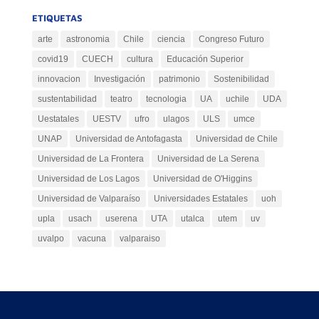
ETIQUETAS
arte
astronomia
Chile
ciencia
Congreso Futuro
covid19
CUECH
cultura
Educación Superior
innovacion
Investigación
patrimonio
Sostenibilidad
sustentabilidad
teatro
tecnologia
UA
uchile
UDA
Uestatales
UESTV
ufro
ulagos
ULS
umce
UNAP
Universidad de Antofagasta
Universidad de Chile
Universidad de La Frontera
Universidad de La Serena
Universidad de Los Lagos
Universidad de O'Higgins
Universidad de Valparaíso
Universidades Estatales
uoh
upla
usach
userena
UTA
utalca
utem
uv
uvalpo
vacuna
valparaiso