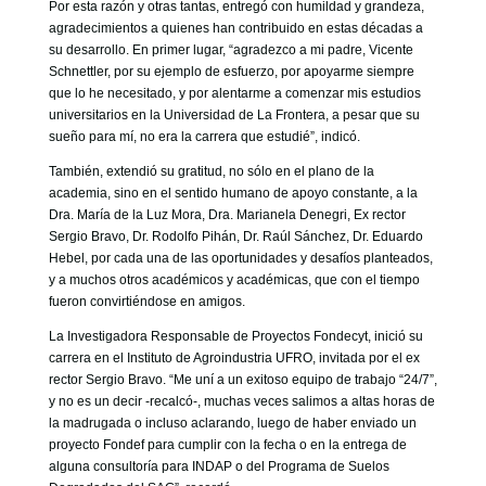
Por esta razón y otras tantas, entregó con humildad y grandeza,
agradecimientos a quienes han contribuido en estas décadas a
su desarrollo. En primer lugar, “agradezco a mi padre, Vicente
Schnettler, por su ejemplo de esfuerzo, por apoyarme siempre
que lo he necesitado, y por alentarme a comenzar mis estudios
universitarios en la Universidad de La Frontera, a pesar que su
sueño para mí, no era la carrera que estudié”, indicó.
También, extendió su gratitud, no sólo en el plano de la
academia, sino en el sentido humano de apoyo constante, a la
Dra. María de la Luz Mora, Dra. Marianela Denegri, Ex rector
Sergio Bravo, Dr. Rodolfo Pihán, Dr. Raúl Sánchez, Dr. Eduardo
Hebel, por cada una de las oportunidades y desafíos planteados,
y a muchos otros académicos y académicas, que con el tiempo
fueron convirtiéndose en amigos.
La Investigadora Responsable de Proyectos Fondecyt, inició su
carrera en el Instituto de Agroindustria UFRO, invitada por el ex
rector Sergio Bravo. “Me uní a un exitoso equipo de trabajo “24/7”,
y no es un decir -recalcó-, muchas veces salimos a altas horas de
la madrugada o incluso aclarando, luego de haber enviado un
proyecto Fondef para cumplir con la fecha o en la entrega de
alguna consultoría para INDAP o del Programa de Suelos