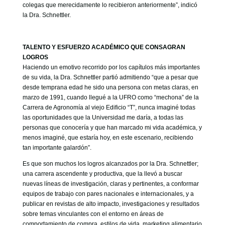
colegas que merecidamente lo recibieron anteriormente”, indicó
la Dra. Schnettler.
TALENTO Y ESFUERZO ACADÉMICO QUE CONSAGRAN
LOGROS
Haciendo un emotivo recorrido por los capítulos más importantes
de su vida, la Dra. Schnettler partió admitiendo “que a pesar que
desde temprana edad he sido una persona con metas claras, en
marzo de 1991, cuando llegué a la UFRO como “mechona” de la
Carrera de Agronomía al viejo Edificio “T”, nunca imaginé todas
las oportunidades que la Universidad me daría, a todas las
personas que conocería y que han marcado mi vida académica, y
menos imaginé, que estaría hoy, en este escenario, recibiendo
tan importante galardón”.
Es que son muchos los logros alcanzados por la Dra. Schnettler;
una carrera ascendente y productiva, que la llevó a buscar
nuevas líneas de investigación, claras y pertinentes, a conformar
equipos de trabajo con pares nacionales e internacionales, y a
publicar en revistas de alto impacto, investigaciones y resultados
sobre temas vinculantes con el entorno en áreas de
comportamiento de compra, estilos de vida, marketing alimentario