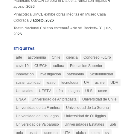
Planetario USACH celebra el Día de la Niñez con regalos
4
agosto, 2026
Pinacoteca UMCE exhibe obras inéditas en Museo Casa
Colorada
3 agosto, 2026
Teatro Nacional Chileno estrenará «No sé. Beckett»
31 julio,
2026
ETIQUETAS
arte
astronomia
Chile
ciencia
Congreso Futuro
covid19
CUECH
cultura
Educación Superior
innovacion
Investigación
patrimonio
Sostenibilidad
sustentabilidad
teatro
tecnologia
UA
uchile
UDA
Uestatales
UESTV
ufro
ulagos
ULS
umce
UNAP
Universidad de Antofagasta
Universidad de Chile
Universidad de La Frontera
Universidad de La Serena
Universidad de Los Lagos
Universidad de O'Higgins
Universidad de Valparaíso
Universidades Estatales
uoh
upla
usach
userena
UTA
utalca
utem
uv