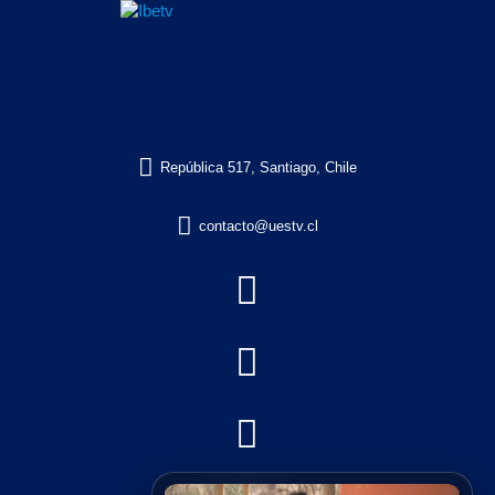

República 517, Santiago, Chile

contacto@uestv.cl


