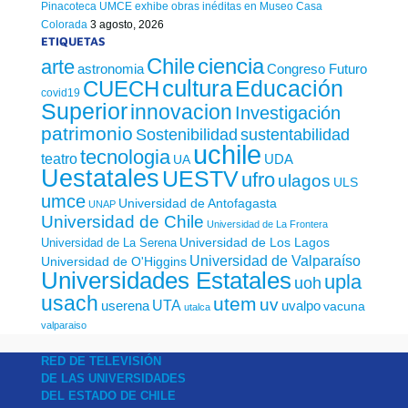
Pinacoteca UMCE exhibe obras inéditas en Museo Casa
Colorada
3 agosto, 2026
ETIQUETAS
Chile
ciencia
arte
astronomia
Congreso Futuro
cultura
Educación
CUECH
covid19
Superior
innovacion
Investigación
patrimonio
sustentabilidad
Sostenibilidad
uchile
tecnologia
teatro
UDA
UA
Uestatales
UESTV
ufro
ulagos
ULS
umce
Universidad de Antofagasta
UNAP
Universidad de Chile
Universidad de La Frontera
Universidad de Los Lagos
Universidad de La Serena
Universidad de Valparaíso
Universidad de O'Higgins
Universidades Estatales
upla
uoh
usach
utem
uv
UTA
userena
uvalpo
vacuna
utalca
valparaiso
RED DE TELEVISIÓN
DE LAS UNIVERSIDADES
DEL ESTADO DE CHILE