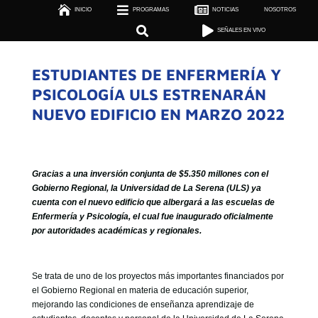



INICIO
PROGRAMAS

NOTICIAS
NOSOTROS

SEÑALES EN VIVO


SEÑALES EN VIVO
ESTUDIANTES DE ENFERMERÍA Y
PSICOLOGÍA ULS ESTRENARÁN
NUEVO EDIFICIO EN MARZO 2022
Gracias a una inversión conjunta de $5.350 millones con el
Gobierno Regional, la Universidad de La Serena (ULS) ya
cuenta con el nuevo edificio que albergará a las escuelas de
Enfermería y Psicología, el cual fue inaugurado oficialmente
por autoridades académicas y regionales.
Se trata de uno de los proyectos más importantes financiados por
el Gobierno Regional en materia de educación superior,
mejorando las condiciones de enseñanza aprendizaje de