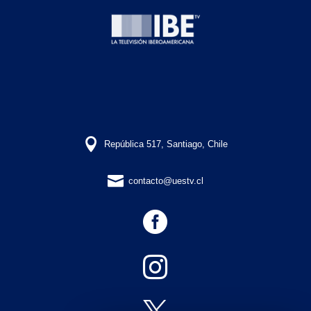

República 517, Santiago, Chile

contacto@uestv.cl

