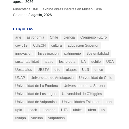
agosto, 2026
Pinacoteca UMCE exhibe obras inéditas en Museo Casa
Colorada
3 agosto, 2026
ETIQUETAS
arte
astronomia
Chile
ciencia
Congreso Futuro
covid19
CUECH
cultura
Educación Superior
innovacion
Investigación
patrimonio
Sostenibilidad
sustentabilidad
teatro
tecnologia
UA
uchile
UDA
Uestatales
UESTV
ufro
ulagos
ULS
umce
UNAP
Universidad de Antofagasta
Universidad de Chile
Universidad de La Frontera
Universidad de La Serena
Universidad de Los Lagos
Universidad de O'Higgins
Universidad de Valparaíso
Universidades Estatales
uoh
upla
usach
userena
UTA
utalca
utem
uv
uvalpo
vacuna
valparaiso