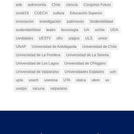
arte
astronomia
Chile
ciencia
Congreso Futuro
covid19
CUECH
cultura
Educación Superior
innovacion
Investigación
patrimonio
Sostenibilidad
sustentabilidad
teatro
tecnologia
UA
uchile
UDA
Uestatales
UESTV
ufro
ulagos
ULS
umce
UNAP
Universidad de Antofagasta
Universidad de Chile
Universidad de La Frontera
Universidad de La Serena
Universidad de Los Lagos
Universidad de O'Higgins
Universidad de Valparaíso
Universidades Estatales
uoh
upla
usach
userena
UTA
utalca
utem
uv
uvalpo
vacuna
valparaiso