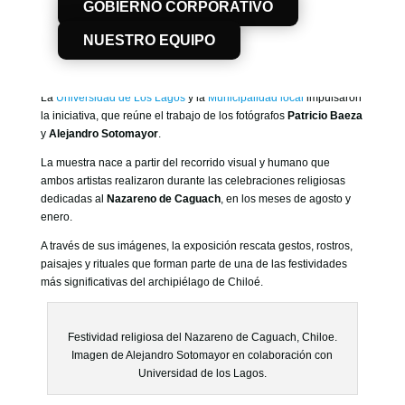
IMPORTANTES DE CHILOÉ.
GOBIERNO CORPORATIVO
La exposición fotográfica
“Miradas de Fe”
se presentó el pasado
NUESTRO EQUIPO
martes 13 de enero
, a las
13:00 horas
, en la
Plaza de Achao
,
comuna de Quinchao.
La
Universidad de Los Lagos
y la
Municipalidad local
impulsaron
la iniciativa, que reúne el trabajo de los fotógrafos
Patricio Baeza
y
Alejandro Sotomayor
.
La muestra nace a partir del recorrido visual y humano que
ambos artistas realizaron durante las celebraciones religiosas
dedicadas al
Nazareno de Caguach
, en los meses de agosto y
enero.
A través de sus imágenes, la exposición rescata gestos, rostros,
paisajes y rituales que forman parte de una de las festividades
más significativas del archipiélago de Chiloé.
Festividad religiosa del Nazareno de Caguach, Chiloe.
Imagen de Alejandro Sotomayor en colaboración con
Universidad de los Lagos.