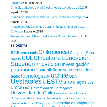
nacional
6 agosto, 2026
CineClub ULagos exhibirá estrenos destacados de 2026
5
agosto, 2026
Planetario USACH celebra el Día de la Niñez con regalos
4
agosto, 2026
Pinacoteca UMCE exhibe obras inéditas en Museo Casa
Colorada
3 agosto, 2026
Teatro Nacional Chileno estrenará «No sé. Beckett»
31 julio,
2026
ETIQUETAS
Chile
ciencia
arte
astronomia
Congreso Futuro
cultura
Educación
CUECH
covid19
Superior
innovacion
Investigación
patrimonio
sustentabilidad
Sostenibilidad
uchile
tecnologia
teatro
UDA
UA
Uestatales
UESTV
ufro
ulagos
ULS
umce
Universidad de Antofagasta
UNAP
Universidad de Chile
Universidad de La Frontera
Universidad de Los Lagos
Universidad de La Serena
Universidad de Valparaíso
Universidad de O'Higgins