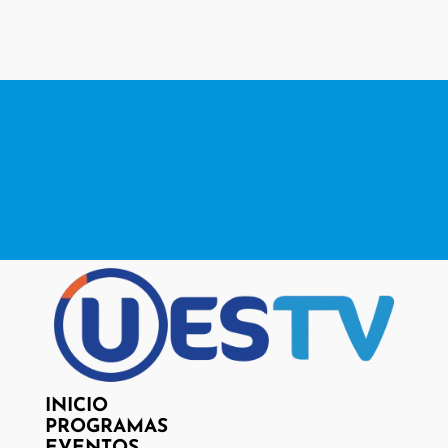
contacto@www.uestv.cl
Facebook
X
Instagram
RSS
Facebook
X
Instagram
RSS
INICIO
PROGRAMAS