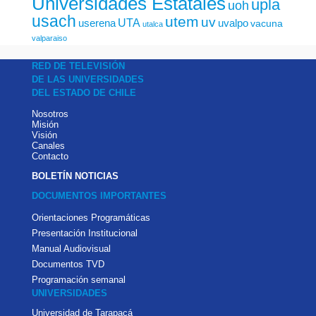
Universidades Estatales
upla
uoh
usach
utem
uv
UTA
userena
uvalpo
vacuna
utalca
valparaiso
RED DE TELEVISIÓN
DE LAS UNIVERSIDADES
DEL ESTADO DE CHILE
Nosotros
Misión
Visión
Canales
Contacto
BOLETÍN NOTICIAS
DOCUMENTOS IMPORTANTES
Orientaciones Programáticas
Presentación Institucional
Manual Audiovisual
Documentos TVD
Programación semanal
UNIVERSIDADES
Universidad de Tarapacá