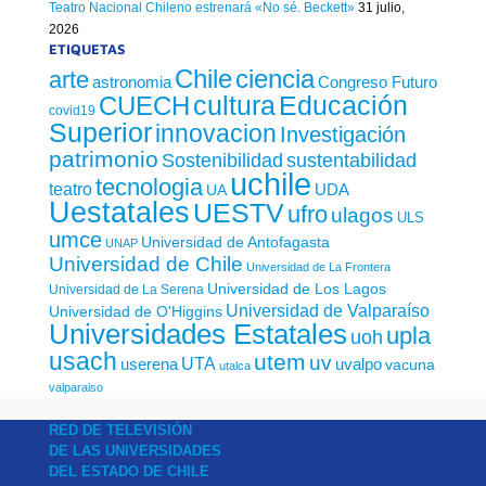
Teatro Nacional Chileno estrenará «No sé. Beckett»
31 julio,
2026
ETIQUETAS
Chile
ciencia
arte
astronomia
Congreso Futuro
cultura
Educación
CUECH
covid19
Superior
innovacion
Investigación
patrimonio
sustentabilidad
Sostenibilidad
uchile
tecnologia
teatro
UDA
UA
Uestatales
UESTV
ufro
ulagos
ULS
umce
Universidad de Antofagasta
UNAP
Universidad de Chile
Universidad de La Frontera
Universidad de Los Lagos
Universidad de La Serena
Universidad de Valparaíso
Universidad de O'Higgins
Universidades Estatales
upla
uoh
usach
utem
uv
UTA
userena
uvalpo
vacuna
utalca
valparaiso
RED DE TELEVISIÓN
DE LAS UNIVERSIDADES
DEL ESTADO DE CHILE