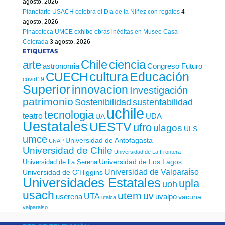
agosto, 2026
Planetario USACH celebra el Día de la Niñez con regalos
4
agosto, 2026
Pinacoteca UMCE exhibe obras inéditas en Museo Casa
Colorada
3 agosto, 2026
ETIQUETAS
Chile
ciencia
arte
astronomia
Congreso Futuro
cultura
Educación
CUECH
covid19
Superior
innovacion
Investigación
patrimonio
sustentabilidad
Sostenibilidad
uchile
tecnologia
teatro
UDA
UA
Uestatales
UESTV
ufro
ulagos
ULS
umce
Universidad de Antofagasta
UNAP
Universidad de Chile
Universidad de La Frontera
Universidad de Los Lagos
Universidad de La Serena
Universidad de Valparaíso
Universidad de O'Higgins
Universidades Estatales
upla
uoh
usach
utem
uv
UTA
userena
uvalpo
vacuna
utalca
valparaiso