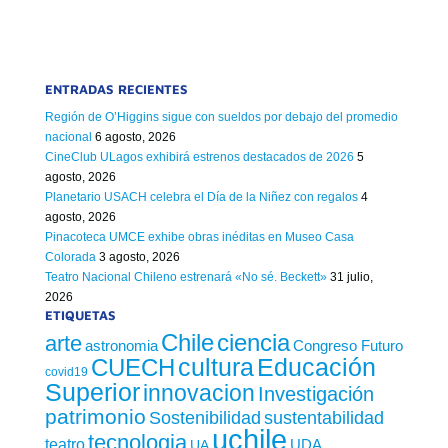
ENTRADAS RECIENTES
Región de O’Higgins sigue con sueldos por debajo del promedio
nacional
6 agosto, 2026
CineClub ULagos exhibirá estrenos destacados de 2026
5
agosto, 2026
Planetario USACH celebra el Día de la Niñez con regalos
4
agosto, 2026
Pinacoteca UMCE exhibe obras inéditas en Museo Casa
Colorada
3 agosto, 2026
Teatro Nacional Chileno estrenará «No sé. Beckett»
31 julio,
2026
ETIQUETAS
Chile
ciencia
arte
astronomia
Congreso Futuro
cultura
Educación
CUECH
covid19
Superior
innovacion
Investigación
patrimonio
sustentabilidad
Sostenibilidad
uchile
tecnologia
teatro
UDA
UA