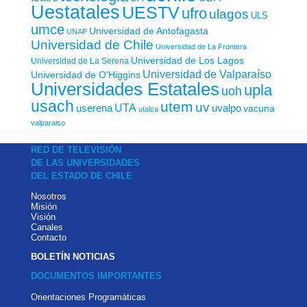
Uestatales
UESTV
ufro
ulagos
ULS
umce
Universidad de Antofagasta
UNAP
Universidad de Chile
Universidad de La Frontera
Universidad de Los Lagos
Universidad de La Serena
Universidad de Valparaíso
Universidad de O'Higgins
Universidades Estatales
upla
uoh
usach
utem
uv
UTA
userena
uvalpo
vacuna
utalca
valparaiso
RED DE TELEVISIÓN
DE LAS UNIVERSIDADES
DEL ESTADO DE CHILE
Nosotros
Misión
Visión
Canales
Contacto
BOLETÍN NOTICIAS
DOCUMENTOS IMPORTANTES
Orientaciones Programáticas