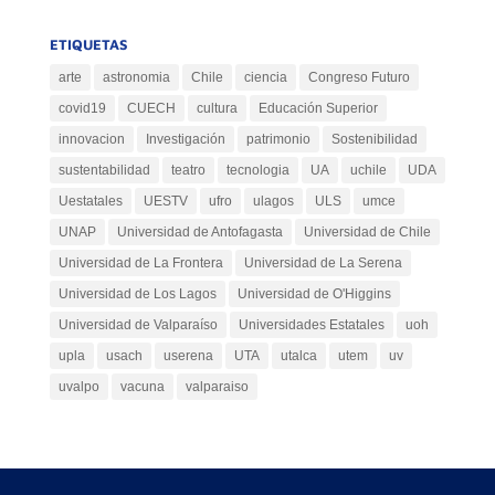
ETIQUETAS
arte
astronomia
Chile
ciencia
Congreso Futuro
covid19
CUECH
cultura
Educación Superior
innovacion
Investigación
patrimonio
Sostenibilidad
sustentabilidad
teatro
tecnologia
UA
uchile
UDA
Uestatales
UESTV
ufro
ulagos
ULS
umce
UNAP
Universidad de Antofagasta
Universidad de Chile
Universidad de La Frontera
Universidad de La Serena
Universidad de Los Lagos
Universidad de O'Higgins
Universidad de Valparaíso
Universidades Estatales
uoh
upla
usach
userena
UTA
utalca
utem
uv
uvalpo
vacuna
valparaiso