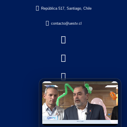

República 517, Santiago, Chile

contacto@uestv.cl




