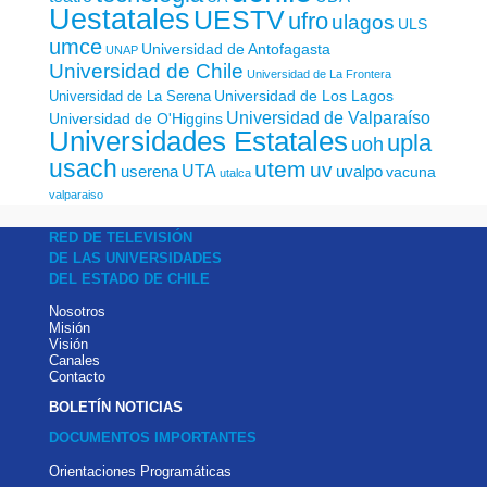
Uestatales
UESTV
ufro
ulagos
ULS
umce
Universidad de Antofagasta
UNAP
Universidad de Chile
Universidad de La Frontera
Universidad de Los Lagos
Universidad de La Serena
Universidad de Valparaíso
Universidad de O'Higgins
Universidades Estatales
upla
uoh
usach
utem
uv
UTA
userena
uvalpo
vacuna
utalca
valparaiso
RED DE TELEVISIÓN
DE LAS UNIVERSIDADES
DEL ESTADO DE CHILE
Nosotros
Misión
Visión
Canales
Contacto
BOLETÍN NOTICIAS
DOCUMENTOS IMPORTANTES
Orientaciones Programáticas