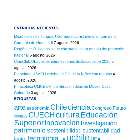
ENTRADAS RECIENTES
Microfósiles de Tongoy: USerena reconstruye el origen de la
Corriente de Humboldt
7 agosto, 2026
Región de O’Higgins sigue con sueldos por debajo del promedio
nacional
6 agosto, 2026
CineClub ULagos exhibirá estrenos destacados de 2026
5
agosto, 2026
Planetario USACH celebra el Día de la Niñez con regalos
4
agosto, 2026
Pinacoteca UMCE exhibe obras inéditas en Museo Casa
Colorada
3 agosto, 2026
ETIQUETAS
Chile
ciencia
arte
astronomia
Congreso Futuro
cultura
Educación
CUECH
covid19
Superior
innovacion
Investigación
patrimonio
sustentabilidad
Sostenibilidad
uchile
tecnologia
teatro
UDA
UA