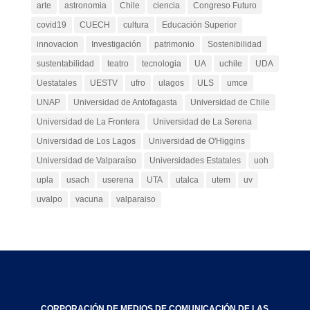
arte
astronomia
Chile
ciencia
Congreso Futuro
covid19
CUECH
cultura
Educación Superior
innovacion
Investigación
patrimonio
Sostenibilidad
sustentabilidad
teatro
tecnologia
UA
uchile
UDA
Uestatales
UESTV
ufro
ulagos
ULS
umce
UNAP
Universidad de Antofagasta
Universidad de Chile
Universidad de La Frontera
Universidad de La Serena
Universidad de Los Lagos
Universidad de O'Higgins
Universidad de Valparaíso
Universidades Estatales
uoh
upla
usach
userena
UTA
utalca
utem
uv
uvalpo
vacuna
valparaiso
CORPORACIÓN DE MEDIOS DE COMUNICACIÓN DE LAS