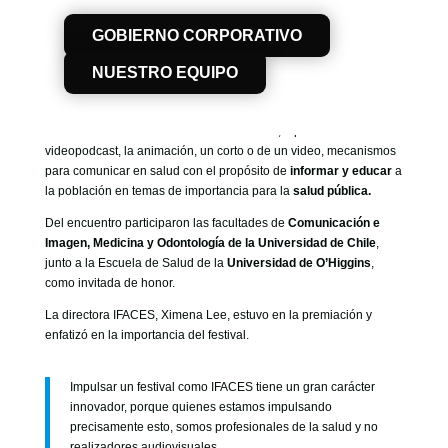
GOBIERNO CORPORATIVO
El festival IFACES organizado por la Universidad de Chile, cerró
GOBIERNO CORPORATIVO
una nueva edición con una ceremonia que premió a estudiantes
NUESTRO EQUIPO
de diversas instituciones, regiones y países, quienes se
NUESTRO EQUIPO
desempeñaron como comunicadores audiovisuales para la
salud.
Esta instancia invita a estudiantes a buscar, a partir del
videopodcast, la animación, un corto o de un video, mecanismos
para comunicar en salud con el propósito de
informar y educar
a
la población en temas de importancia para la
salud pública.
Del encuentro participaron las facultades de
Comunicación e
Imagen, Medicina y Odontología de la Universidad de Chile
,
junto a la Escuela de Salud de la
Universidad de O’Higgins
,
como invitada de honor.
La directora IFACES, Ximena Lee, estuvo en la premiación y
enfatizó en la importancia del festival.
Impulsar un festival como IFACES tiene un gran carácter
innovador, porque quienes estamos impulsando
precisamente esto, somos profesionales de la salud y no
realizadores audiovisuales.