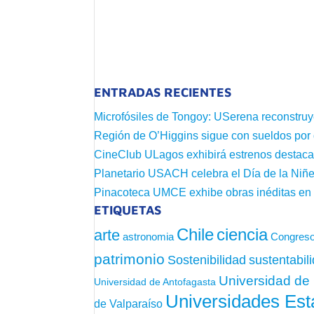
ENTRADAS RECIENTES
Microfósiles de Tongoy: USerena reconstruy
Región de O’Higgins sigue con sueldos por
CineClub ULagos exhibirá estrenos destac
Planetario USACH celebra el Día de la Niñe
Pinacoteca UMCE exhibe obras inéditas e
ETIQUETAS
Chile
ciencia
arte
astronomia
Congreso
patrimonio
sustentabil
Sostenibilidad
Universidad de 
Universidad de Antofagasta
Universidades Est
de Valparaíso