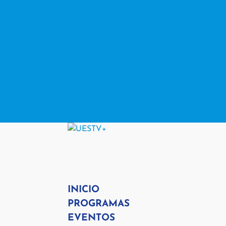
contacto@www.uestv.cl
Facebook
X
Instagram
RSS
Facebook
X
Instagram
RSS
INICIO
PROGRAMAS
EVENTOS