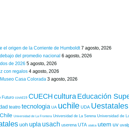
e el origen de la Corriente de Humboldt
7 agosto, 2026
 debajo del promedio nacional
6 agosto, 2026
ados de 2026
5 agosto, 2026
z con regalos
4 agosto, 2026
n Museo Casa Colorada
3 agosto, 2026
cultura
Educación Supe
CUECH
 Futuro
covid19
uchile
Uestatales
tecnologia
idad
teatro
UDA
UA
Chile
Universidad de L
Universidad de La Serena
Universidad de La Frontera
atales
usach
upla
utem
uv
uoh
UTA
userena
uval
utalca