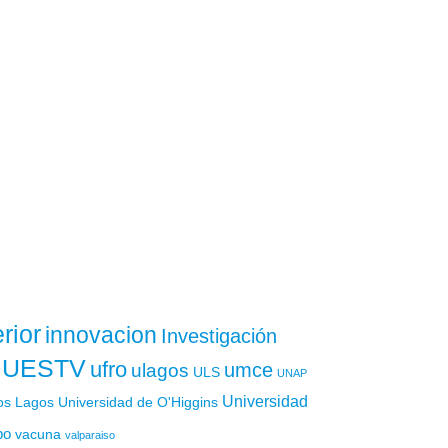
rior
innovacion
Investigación
UESTV
ufro
ulagos
umce
ULS
UNAP
Universidad
os Lagos
Universidad de O'Higgins
po
vacuna
valparaiso