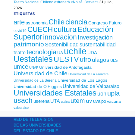
Teatro Nacional Chileno estrenará «No sé. Beckett»
31 julio,
2026
ETIQUETAS
Chile
ciencia
arte
astronomia
Congreso Futuro
cultura
Educación
CUECH
covid19
Superior
innovacion
Investigación
patrimonio
sustentabilidad
Sostenibilidad
uchile
tecnologia
teatro
UDA
UA
Uestatales
UESTV
ufro
ulagos
ULS
umce
Universidad de Antofagasta
UNAP
Universidad de Chile
Universidad de La Frontera
Universidad de Los Lagos
Universidad de La Serena
Universidad de Valparaíso
Universidad de O'Higgins
Universidades Estatales
upla
uoh
usach
utem
uv
UTA
userena
uvalpo
vacuna
utalca
valparaiso
RED DE TELEVISIÓN
DE LAS UNIVERSIDADES
DEL ESTADO DE CHILE