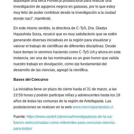
adjudiqué una beca Fondecyt postdoctoral para realizar una
investigación de agujeros negros en galaxias, por lo que estoy
muy feliz de poder contribuir desde la investigación a la ciudad
donde nací”, manifestó.
En este mismo sentido, la directora de C-TyS, Dra. Gladys
Hayashida Soiza, recalcó que es muy satisfactorio que se estén
generando diversas iniciativas en la región para visualizar y
valorar el trabajo de científicas de diferentes disciplinas. Desde
hace tiempo lo venimos haciendo como C-TyS UA y ahora en esta
instancia, ser una de las nominadas es un gran honor que valida
nuestro trabajo en divulgación, como eje fundamental del
desarrollo de las ciencias, agregó la científica.
Bases del Concurso
La iniciativa tiene un plazo de cierre hasta el 31 de marzo, a las
23:59 horas y podrán participar niñas y adolescentes hasta los 18
años de todas las comunas de la región de Antofagasta. Las
postulaciones se realizan en la web
www.cienciaparatodas.cl
Fuente:
https://www.uantof.cl/prensa/investigadoras-de-la-ua-
fueron-seleccionadas-como-referentes-para-concurso-ciencia-
para-todas/