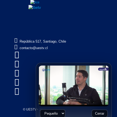

República 517, Santiago, Chile

contacto@uestv.cl





© UESTV+ 2026, Todos los Derechos Reservados
Cerrar