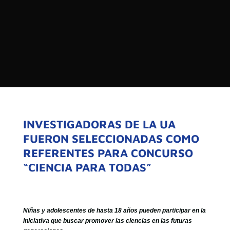

PROGRAMAS

NOTICIAS
NOSOTROS


SEÑALES EN VIVO
RED DE MEDIOS DE COMUNICACIÓN
Buscar:
DE LAS UNIVERSIDADES DEL
ESTADO DE CHILE
INVESTIGADORAS DE LA UA
FUERON SELECCIONADAS COMO
QUIENES SOMOS
REFERENTES PARA CONCURSO
MISIÓN
“CIENCIA PARA TODAS”
VISIÓN
Niñas y adolescentes de hasta 18 años pueden participar en la
iniciativa que buscar promover las ciencias en las futuras