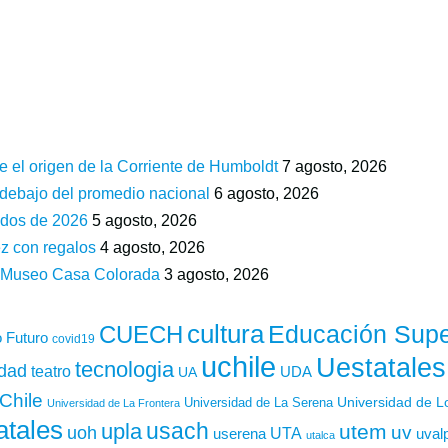
e el origen de la Corriente de Humboldt
7 agosto, 2026
 debajo del promedio nacional
6 agosto, 2026
ados de 2026
5 agosto, 2026
z con regalos
4 agosto, 2026
n Museo Casa Colorada
3 agosto, 2026
cultura
Educación Supe
CUECH
 Futuro
covid19
uchile
Uestatales
tecnologia
idad
teatro
UDA
UA
Chile
Universidad de L
Universidad de La Serena
Universidad de La Frontera
atales
usach
upla
utem
uv
uoh
UTA
userena
uval
utalca