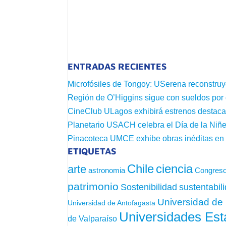
ENTRADAS RECIENTES
Microfósiles de Tongoy: USerena reconstruy
Región de O’Higgins sigue con sueldos por
CineClub ULagos exhibirá estrenos destac
Planetario USACH celebra el Día de la Niñe
Pinacoteca UMCE exhibe obras inéditas e
ETIQUETAS
Chile
ciencia
arte
astronomia
Congreso
patrimonio
sustentabil
Sostenibilidad
Universidad de 
Universidad de Antofagasta
Universidades Est
de Valparaíso