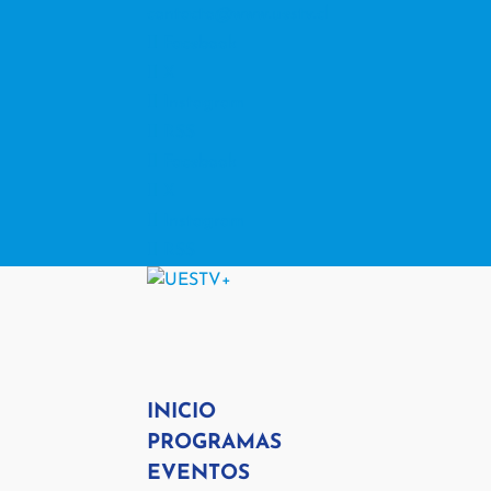
contacto@www.uestv.cl
Facebook
X
Instagram
RSS
Facebook
X
Instagram
RSS
INICIO
PROGRAMAS
EVENTOS