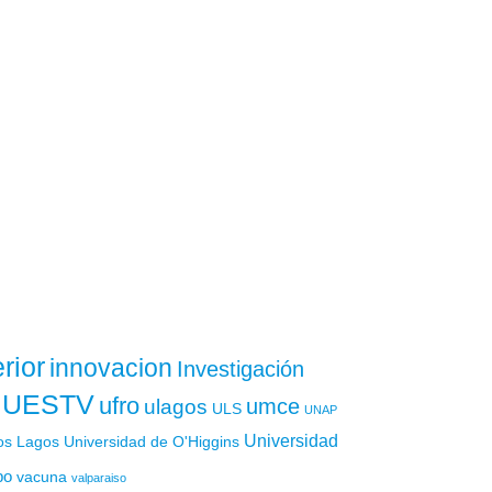
rior
innovacion
Investigación
UESTV
ufro
ulagos
umce
ULS
UNAP
Universidad
os Lagos
Universidad de O'Higgins
po
vacuna
valparaiso