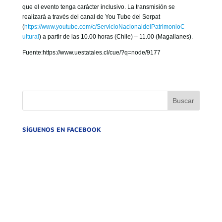
que el evento tenga carácter inclusivo. La transmisión se
realizará a través del canal de You Tube del Serpat
(
https://www.youtube.com/c/
ServicioNacionaldelPatrimonioC
ultural
) a partir de las 10.00 horas (Chile) – 11.00 (Magallanes).
Fuente:https://www.uestatales.cl/cue/?q=node/9177
SÍGUENOS EN FACEBOOK