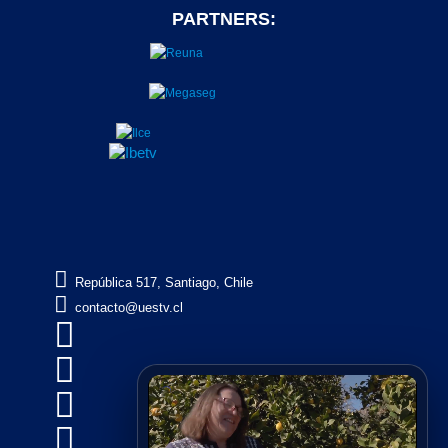
PARTNERS:

República 517, Santiago, Chile

contacto@uestv.cl



