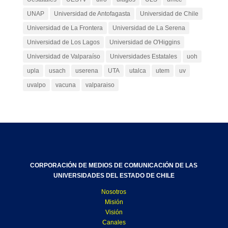
UNAP
Universidad de Antofagasta
Universidad de Chile
Universidad de La Frontera
Universidad de La Serena
Universidad de Los Lagos
Universidad de O'Higgins
Universidad de Valparaíso
Universidades Estatales
uoh
upla
usach
userena
UTA
utalca
utem
uv
uvalpo
vacuna
valparaiso
CORPORACIÓN DE MEDIOS DE COMUNICACIÓN DE LAS
UNIVERSIDADES DEL ESTADO DE CHILE
Nosotros
Misión
Visión
Canales