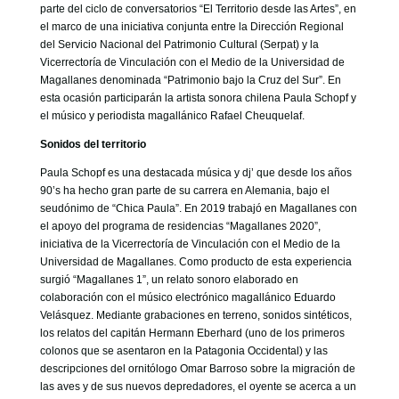
GOBIERNO CORPORATIVO
parte del ciclo de conversatorios “El Territorio desde las Artes”, en
el marco de una iniciativa conjunta entre la Dirección Regional
NUESTRO EQUIPO
del Servicio Nacional del Patrimonio Cultural (Serpat) y la
Vicerrectoría de Vinculación con el Medio de la Universidad de
Magallanes denominada “Patrimonio bajo la Cruz del Sur”. En
esta ocasión participarán la artista sonora chilena Paula Schopf y
el músico y periodista magallánico Rafael Cheuquelaf.
Sonidos del territorio
Paula Schopf es una destacada música y dj’ que desde los años
90’s ha hecho gran parte de su carrera en Alemania, bajo el
seudónimo de “Chica Paula”. En 2019 trabajó en Magallanes con
el apoyo del programa de residencias “Magallanes 2020”,
iniciativa de la Vicerrectoría de Vinculación con el Medio de la
Universidad de Magallanes. Como producto de esta experiencia
surgió “Magallanes 1”, un relato sonoro elaborado en
colaboración con el músico electrónico magallánico Eduardo
Velásquez. Mediante grabaciones en terreno, sonidos sintéticos,
los relatos del capitán Hermann Eberhard (uno de los primeros
colonos que se asentaron en la Patagonia Occidental) y las
descripciones del ornitólogo Omar Barroso sobre la migración de
las aves y de sus nuevos depredadores, el oyente se acerca a un