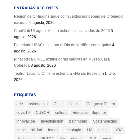
ENTRADAS RECIENTES
Región de O’Higgins sigue con sueldos por debajo del promedio
nacional
6 agosto, 2026
CineClub ULagos exhibirá estrenos destacados de 2026
5
agosto, 2026
Planetario USACH celebra el Día de la Niñez con regalos
4
agosto, 2026
Pinacoteca UMCE exhibe obras inéditas en Museo Casa
Colorada
3 agosto, 2026
Teatro Nacional Chileno estrenará «No sé. Beckett»
31 julio,
2026
ETIQUETAS
arte
astronomia
Chile
ciencia
Congreso Futuro
covid19
CUECH
cultura
Educación Superior
innovacion
Investigación
patrimonio
Sostenibilidad
sustentabilidad
teatro
tecnologia
UA
uchile
UDA
Uestatales
UESTV
ufro
ulagos
ULS
umce