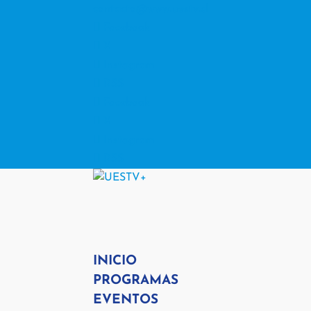
contacto@www.uestv.cl
Facebook
X
Instagram
RSS
Facebook
X
Instagram
RSS
INICIO
PROGRAMAS
EVENTOS