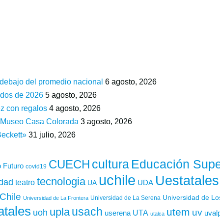
 debajo del promedio nacional
6 agosto, 2026
ados de 2026
5 agosto, 2026
z con regalos
4 agosto, 2026
n Museo Casa Colorada
3 agosto, 2026
Beckett»
31 julio, 2026
cultura
Educación Supe
CUECH
 Futuro
covid19
uchile
Uestatales
tecnologia
idad
teatro
UDA
UA
Chile
Universidad de L
Universidad de La Serena
Universidad de La Frontera
atales
usach
upla
utem
uv
uoh
UTA
userena
uval
utalca