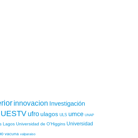
rior
innovacion
Investigación
UESTV
ufro
ulagos
umce
ULS
UNAP
Universidad
os Lagos
Universidad de O'Higgins
po
vacuna
valparaiso