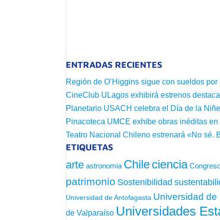
ENTRADAS RECIENTES
Región de O’Higgins sigue con sueldos por
CineClub ULagos exhibirá estrenos destac
Planetario USACH celebra el Día de la Niñe
Pinacoteca UMCE exhibe obras inéditas e
Teatro Nacional Chileno estrenará «No sé. 
ETIQUETAS
Chile
ciencia
arte
astronomia
Congreso
patrimonio
sustentabil
Sostenibilidad
Universidad de 
Universidad de Antofagasta
Universidades Est
de Valparaíso