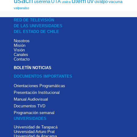
usach
utem
uv
UTA
userena
uvalpo
vacuna
utalca
valparaiso
RED DE TELEVISIÓN
DE LAS UNIVERSIDADES
DEL ESTADO DE CHILE
Nosotros
Misión
Visión
Canales
Contacto
BOLETÍN NOTICIAS
DOCUMENTOS IMPORTANTES
Orientaciones Programáticas
Presentación Institucional
Manual Audiovisual
Documentos TVD
Programación semanal
UNIVERSIDADES
Universidad de Tarapacá
Universidad Arturo Prat
Universidad de Atacama