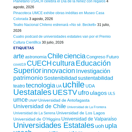
Planetario USACH celebra el Día de la Niñez con regalos
4
agosto, 2026
Pinacoteca UMCE exhibe obras inéditas en Museo Casa
Colorada
3 agosto, 2026
Teatro Nacional Chileno estrenará «No sé. Beckett»
31 julio,
2026
Cuatro podcast de universidades estatales van por el Premio
Cultura Científica
30 julio, 2026
ETIQUETAS
Chile
ciencia
arte
astronomia
Congreso Futuro
cultura
Educación
CUECH
covid19
Superior
innovacion
Investigación
patrimonio
sustentabilidad
Sostenibilidad
uchile
tecnologia
teatro
UDA
UA
Uestatales
UESTV
ufro
ulagos
ULS
umce
Universidad de Antofagasta
UNAP
Universidad de Chile
Universidad de La Frontera
Universidad de Los Lagos
Universidad de La Serena
Universidad de Valparaíso
Universidad de O'Higgins
Universidades Estatales
upla
uoh