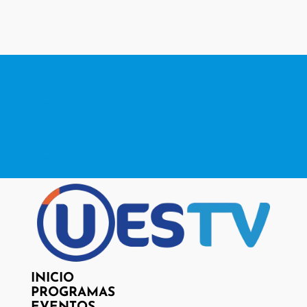
contacto@www.uestv.cl
Facebook
X
Instagram
RSS
Facebook
X
Instagram
RSS
INICIO
PROGRAMAS