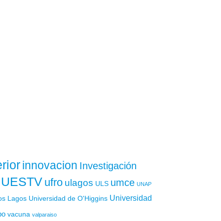
rior
innovacion
Investigación
UESTV
ufro
ulagos
umce
ULS
UNAP
Universidad
os Lagos
Universidad de O'Higgins
po
vacuna
valparaiso