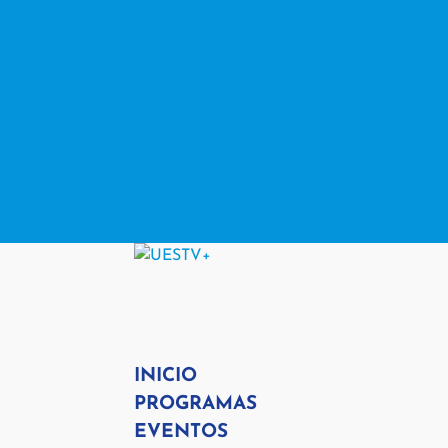
contacto@www.uestv.cl
Facebook
X
Instagram
RSS
Facebook
X
Instagram
RSS
INICIO
PROGRAMAS
EVENTOS