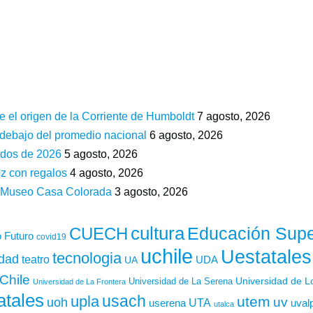
e el origen de la Corriente de Humboldt
7 agosto, 2026
 debajo del promedio nacional
6 agosto, 2026
ados de 2026
5 agosto, 2026
z con regalos
4 agosto, 2026
n Museo Casa Colorada
3 agosto, 2026
cultura
Educación Supe
CUECH
 Futuro
covid19
uchile
Uestatales
tecnologia
idad
teatro
UDA
UA
Chile
Universidad de L
Universidad de La Serena
Universidad de La Frontera
atales
usach
upla
utem
uv
uoh
UTA
userena
uval
utalca