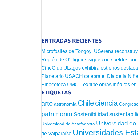
ENTRADAS RECIENTES
Microfósiles de Tongoy: USerena reconstruy
Región de O’Higgins sigue con sueldos por
CineClub ULagos exhibirá estrenos destac
Planetario USACH celebra el Día de la Niñe
Pinacoteca UMCE exhibe obras inéditas e
ETIQUETAS
Chile
ciencia
arte
astronomia
Congreso
patrimonio
sustentabil
Sostenibilidad
Universidad de 
Universidad de Antofagasta
Universidades Est
de Valparaíso