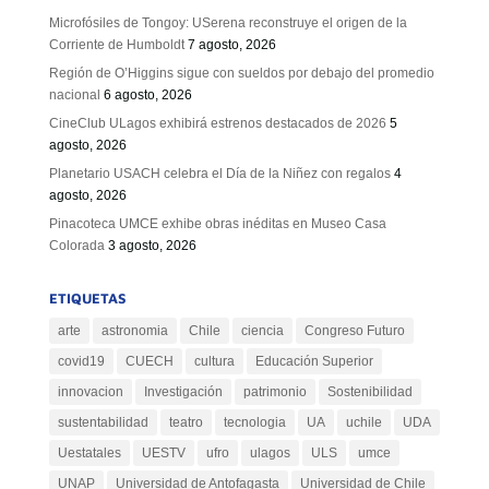
Microfósiles de Tongoy: USerena reconstruye el origen de la
Corriente de Humboldt
7 agosto, 2026
Región de O’Higgins sigue con sueldos por debajo del promedio
nacional
6 agosto, 2026
CineClub ULagos exhibirá estrenos destacados de 2026
5
agosto, 2026
Planetario USACH celebra el Día de la Niñez con regalos
4
agosto, 2026
Pinacoteca UMCE exhibe obras inéditas en Museo Casa
Colorada
3 agosto, 2026
ETIQUETAS
arte
astronomia
Chile
ciencia
Congreso Futuro
covid19
CUECH
cultura
Educación Superior
innovacion
Investigación
patrimonio
Sostenibilidad
sustentabilidad
teatro
tecnologia
UA
uchile
UDA
Uestatales
UESTV
ufro
ulagos
ULS
umce
UNAP
Universidad de Antofagasta
Universidad de Chile