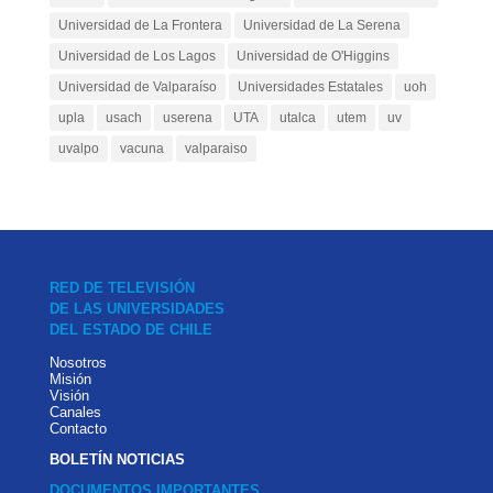
Universidad de La Frontera
Universidad de La Serena
Universidad de Los Lagos
Universidad de O'Higgins
Universidad de Valparaíso
Universidades Estatales
uoh
upla
usach
userena
UTA
utalca
utem
uv
uvalpo
vacuna
valparaiso
RED DE TELEVISIÓN
DE LAS UNIVERSIDADES
DEL ESTADO DE CHILE
Nosotros
Misión
Visión
Canales
Contacto
BOLETÍN NOTICIAS
DOCUMENTOS IMPORTANTES