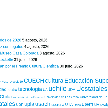
ados de 2026
5 agosto, 2026
z con regalos
4 agosto, 2026
n Museo Casa Colorada
3 agosto, 2026
Beckett»
31 julio, 2026
an por el Premio Cultura Científica
30 julio, 2026
cultura
Educación Supe
CUECH
 Futuro
covid19
uchile
Uestatales
tecnologia
idad
teatro
UDA
UA
Chile
Universidad de L
Universidad de La Serena
Universidad de La Frontera
atales
usach
upla
utem
uv
uoh
UTA
userena
uval
utalca