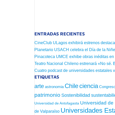
ENTRADAS RECIENTES
CineClub ULagos exhibirá estrenos destac
Planetario USACH celebra el Día de la Niñe
Pinacoteca UMCE exhibe obras inéditas e
Teatro Nacional Chileno estrenará «No sé. 
Cuatro podcast de universidades estatales v
ETIQUETAS
Chile
ciencia
arte
astronomia
Congreso
patrimonio
sustentabil
Sostenibilidad
Universidad de 
Universidad de Antofagasta
Universidades Est
de Valparaíso