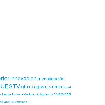
rior
innovacion
Investigación
UESTV
ufro
ulagos
umce
ULS
UNAP
Universidad
os Lagos
Universidad de O'Higgins
po
vacuna
valparaiso