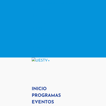
contacto@www.uestv.cl
Facebook
X
Instagram
RSS
Facebook
X
Instagram
RSS
INICIO
PROGRAMAS
EVENTOS