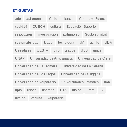
ETIQUETAS
arte
astronomia
Chile
ciencia
Congreso Futuro
covid19
CUECH
cultura
Educación Superior
innovacion
Investigación
patrimonio
Sostenibilidad
sustentabilidad
teatro
tecnologia
UA
uchile
UDA
Uestatales
UESTV
ufro
ulagos
ULS
umce
UNAP
Universidad de Antofagasta
Universidad de Chile
Universidad de La Frontera
Universidad de La Serena
Universidad de Los Lagos
Universidad de O'Higgins
Universidad de Valparaíso
Universidades Estatales
uoh
upla
usach
userena
UTA
utalca
utem
uv
uvalpo
vacuna
valparaiso