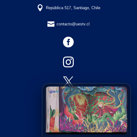

República 517, Santiago, Chile

contacto@uestv.cl




