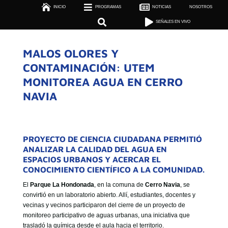



INICIO
PROGRAMAS

NOTICIAS
NOSOTROS

SEÑALES EN VIVO


SEÑALES EN VIVO
MALOS OLORES Y
CONTAMINACIÓN: UTEM
MONITOREA AGUA EN CERRO
NAVIA
PROYECTO DE CIENCIA CIUDADANA PERMITIÓ
ANALIZAR LA CALIDAD DEL AGUA EN
ESPACIOS URBANOS Y ACERCAR EL
CONOCIMIENTO CIENTÍFICO A LA COMUNIDAD.
El
Parque La Hondonada
, en la comuna de
Cerro Navia
, se
convirtió en un laboratorio abierto. Allí, estudiantes, docentes y
vecinas y vecinos participaron del cierre de un proyecto de
monitoreo participativo de aguas urbanas, una iniciativa que
trasladó la química desde el aula hacia el territorio.