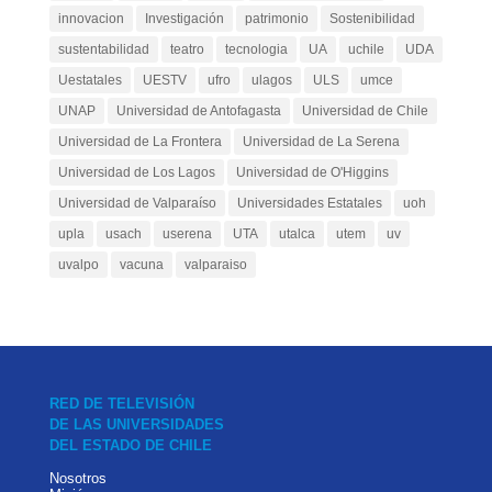
innovacion
Investigación
patrimonio
Sostenibilidad
sustentabilidad
teatro
tecnologia
UA
uchile
UDA
Uestatales
UESTV
ufro
ulagos
ULS
umce
UNAP
Universidad de Antofagasta
Universidad de Chile
Universidad de La Frontera
Universidad de La Serena
Universidad de Los Lagos
Universidad de O'Higgins
Universidad de Valparaíso
Universidades Estatales
uoh
upla
usach
userena
UTA
utalca
utem
uv
uvalpo
vacuna
valparaiso
RED DE TELEVISIÓN
DE LAS UNIVERSIDADES
DEL ESTADO DE CHILE
Nosotros