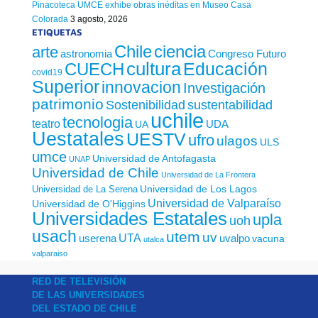
Pinacoteca UMCE exhibe obras inéditas en Museo Casa
Colorada
3 agosto, 2026
ETIQUETAS
Chile
ciencia
arte
astronomia
Congreso Futuro
cultura
Educación
CUECH
covid19
Superior
innovacion
Investigación
patrimonio
sustentabilidad
Sostenibilidad
uchile
tecnologia
teatro
UDA
UA
Uestatales
UESTV
ufro
ulagos
ULS
umce
Universidad de Antofagasta
UNAP
Universidad de Chile
Universidad de La Frontera
Universidad de Los Lagos
Universidad de La Serena
Universidad de Valparaíso
Universidad de O'Higgins
Universidades Estatales
upla
uoh
usach
utem
uv
UTA
userena
uvalpo
vacuna
utalca
valparaiso
RED DE TELEVISIÓN
DE LAS UNIVERSIDADES
DEL ESTADO DE CHILE