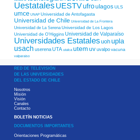
Uestatales
UESTV
ufro
ulagos
ULS
umce
Universidad de Antofagasta
UNAP
Universidad de Chile
Universidad de La Frontera
Universidad de Los Lagos
Universidad de La Serena
Universidad de Valparaíso
Universidad de O'Higgins
Universidades Estatales
upla
uoh
usach
utem
uv
UTA
userena
uvalpo
vacuna
utalca
valparaiso
RED DE TELEVISIÓN
DE LAS UNIVERSIDADES
DEL ESTADO DE CHILE
Nosotros
Misión
Visión
Canales
Contacto
BOLETÍN NOTICIAS
DOCUMENTOS IMPORTANTES
Orientaciones Programáticas