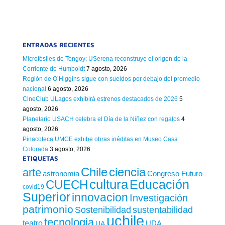
ENTRADAS RECIENTES
Microfósiles de Tongoy: USerena reconstruye el origen de la
Corriente de Humboldt
7 agosto, 2026
Región de O’Higgins sigue con sueldos por debajo del promedio
nacional
6 agosto, 2026
CineClub ULagos exhibirá estrenos destacados de 2026
5
agosto, 2026
Planetario USACH celebra el Día de la Niñez con regalos
4
agosto, 2026
Pinacoteca UMCE exhibe obras inéditas en Museo Casa
Colorada
3 agosto, 2026
ETIQUETAS
Chile
ciencia
arte
astronomia
Congreso Futuro
cultura
Educación
CUECH
covid19
Superior
innovacion
Investigación
patrimonio
sustentabilidad
Sostenibilidad
uchile
tecnologia
teatro
UDA
UA