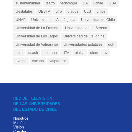
sustentabilidad
teatro
tecnologia
UA
uchile
UDA
Uestatales
UESTV
ufro
ulagos
ULS
umce
UNAP
Universidad de Antofagasta
Universidad de Chile
Universidad de La Frontera
Universidad de La Serena
Universidad de Los Lagos
Universidad de O'Higgins
Universidad de Valparaíso
Universidades Estatales
uoh
upla
usach
userena
UTA
utalca
utem
uv
uvalpo
vacuna
valparaiso
RED DE TELEVISIÓN
DE LAS UNIVERSIDADES
DEL ESTADO DE CHILE
Nosotros
Misión
Visión
Canales