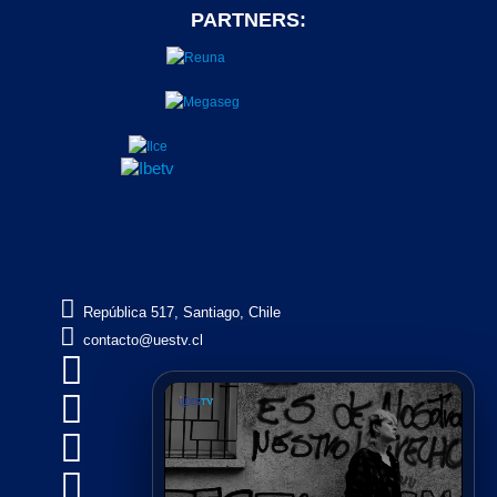
PARTNERS:

República 517, Santiago, Chile

contacto@uestv.cl



