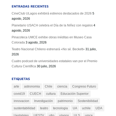
ENTRADAS RECIENTES
CineClub ULagos exhibirá estrenos destacados de 2026
5
agosto, 2026
Planetario USACH celebra el Día de la Niñez con regalos
4
agosto, 2026
Pinacoteca UMCE exhibe obras inéditas en Museo Casa
Colorada
3 agosto, 2026
Teatro Nacional Chileno estrenará «No sé. Beckett»
31 julio,
2026
Cuatro podcast de universidades estatales van por el Premio
Cultura Científica
30 julio, 2026
ETIQUETAS
arte
astronomia
Chile
ciencia
Congreso Futuro
covid19
CUECH
cultura
Educación Superior
innovacion
Investigación
patrimonio
Sostenibilidad
sustentabilidad
teatro
tecnologia
UA
uchile
UDA
Uestatales
UESTV
ufro
ulagos
ULS
umce