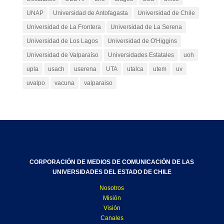
UNAP
Universidad de Antofagasta
Universidad de Chile
Universidad de La Frontera
Universidad de La Serena
Universidad de Los Lagos
Universidad de O'Higgins
Universidad de Valparaíso
Universidades Estatales
uoh
upla
usach
userena
UTA
utalca
utem
uv
uvalpo
vacuna
valparaiso
CORPORACIÓN DE MEDIOS DE COMUNICACIÓN DE LAS
UNIVERSIDADES DEL ESTADO DE CHILE
Nosotros
Misión
Visión
Canales