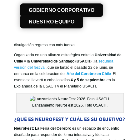
GOBIERNO CORPORATIVO
EN CHILE.
GOBIERNO CORPORATIVO
NUESTRO EQUIPO
El cerebro humano sigue siendo uno de los mayores misterios de
la ciencia, pero eventos como el
NeuroFest
buscan derribar las
NUESTRO EQUIPO
barreras del laboratorio para acercar el conocimiento científico a
toda la ciudadanía.
Tras el éxito de su versión anterior, que
convocó a más de 5 mil personas
, este importante festival de
divulgación regresa con más fuerza.
Organizado en una alianza estratégica entre la
Universidad de
Chile
y la
Universidad de Santiago (USACH)
, la
segunda
versión del festival,
que se lanzó el pasado 22 de junio, se
enmarca en la celebración del
Año del Cerebro en Chile
.
El
evento se llevará a cabo los días
4 y 5 de septiembre
en la
Explanada de la USACH y el Planetario USACH.
Lanzamiento NeuroFest 2026. Foto USACH.
¿QUÉ ES NEUROFEST Y CUÁL ES SU OBJETIVO?
NeuroFest: La Feria del Cerebro
es un espacio de encuentro
diseñado para responder de forma interactiva y lúdica a