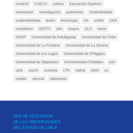
covid19
CUECH
cultura
Educación Superior
innovacion
Investigación
patrimonio
Sostenibilidad
sustentabilidad
teatro
tecnologia
UA
uchile
UDA
Uestatales
UESTV
ufro
ulagos
ULS
umce
UNAP
Universidad de Antofagasta
Universidad de Chile
Universidad de La Frontera
Universidad de La Serena
Universidad de Los Lagos
Universidad de O'Higgins
Universidad de Valparaíso
Universidades Estatales
uoh
upla
usach
userena
UTA
utalca
utem
uv
uvalpo
vacuna
valparaiso
RED DE TELEVISIÓN
DE LAS UNIVERSIDADES
DEL ESTADO DE CHILE