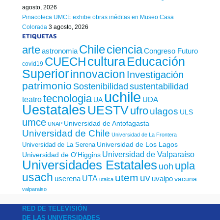
agosto, 2026
Pinacoteca UMCE exhibe obras inéditas en Museo Casa
Colorada
3 agosto, 2026
ETIQUETAS
Chile
ciencia
arte
astronomia
Congreso Futuro
cultura
Educación
CUECH
covid19
Superior
innovacion
Investigación
patrimonio
sustentabilidad
Sostenibilidad
uchile
tecnologia
teatro
UDA
UA
Uestatales
UESTV
ufro
ulagos
ULS
umce
Universidad de Antofagasta
UNAP
Universidad de Chile
Universidad de La Frontera
Universidad de Los Lagos
Universidad de La Serena
Universidad de Valparaíso
Universidad de O'Higgins
Universidades Estatales
upla
uoh
usach
utem
uv
UTA
userena
uvalpo
vacuna
utalca
valparaiso
RED DE TELEVISIÓN
DE LAS UNIVERSIDADES