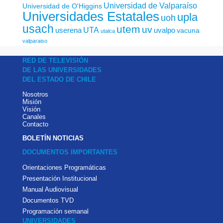
Universidad de Valparaíso
Universidad de O'Higgins
Universidades Estatales
upla
uoh
usach
utem
uv
UTA
userena
uvalpo
vacuna
utalca
valparaiso
RED DE TELEVISIÓN
DE LAS UNIVERSIDADES
DEL ESTADO DE CHILE
Nosotros
Misión
Visión
Canales
Contacto
BOLETÍN NOTICIAS
DOCUMENTOS IMPORTANTES
Orientaciones Programáticas
Presentación Institucional
Manual Audiovisual
Documentos TVD
Programación semanal
UNIVERSIDADES