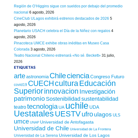
Región de O’Higgins sigue con sueldos por debajo del promedio
nacional
6 agosto, 2026
CineClub ULagos exhibirá estrenos destacados de 2026
5
agosto, 2026
Planetario USACH celebra el Día de la Niñez con regalos
4
agosto, 2026
Pinacoteca UMCE exhibe obras inéditas en Museo Casa
Colorada
3 agosto, 2026
Teatro Nacional Chileno estrenará «No sé. Beckett»
31 julio,
2026
ETIQUETAS
Chile
ciencia
arte
astronomia
Congreso Futuro
cultura
Educación
CUECH
covid19
Superior
innovacion
Investigación
patrimonio
sustentabilidad
Sostenibilidad
uchile
tecnologia
teatro
UDA
UA
Uestatales
UESTV
ufro
ulagos
ULS
umce
Universidad de Antofagasta
UNAP
Universidad de Chile
Universidad de La Frontera
Universidad de Los Lagos
Universidad de La Serena