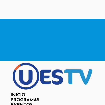
contacto@www.uestv.cl
Facebook
X
Instagram
RSS
Facebook
X
Instagram
RSS
INICIO
PROGRAMAS