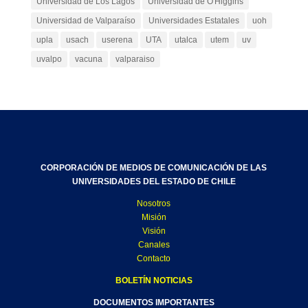
Universidad de Los Lagos
Universidad de O'Higgins
Universidad de Valparaíso
Universidades Estatales
uoh
upla
usach
userena
UTA
utalca
utem
uv
uvalpo
vacuna
valparaiso
CORPORACIÓN DE MEDIOS DE COMUNICACIÓN DE LAS
UNIVERSIDADES DEL ESTADO DE CHILE
Nosotros
Misión
Visión
Canales
Contacto
BOLETÍN NOTICIAS
DOCUMENTOS IMPORTANTES