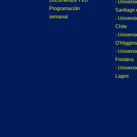
Documentos TVD
- Univers
Programación
Santiago 
semanal
- Univers
Chile
- Univers
O’Higgins
- Universi
Frontera
- Univers
Lagos