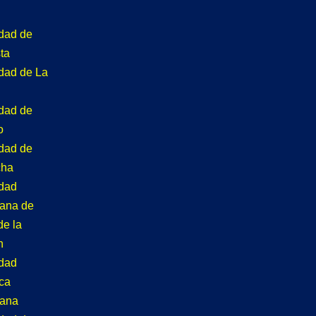
idad de
ta
idad de La
idad de
o
idad de
cha
idad
tana de
de la
n
idad
ca
tana