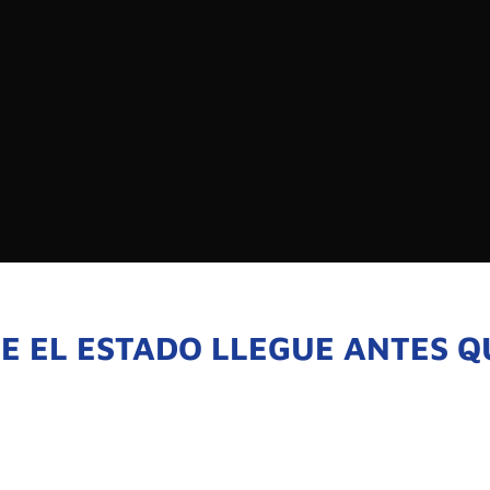
EDIOS DE COMUNICACIÓN DE LAS UNIVERSIDADES
CHILE
Buscar:
SOMOS
GOBIERNO CORPOR
NUESTRO EQUIPO
E EL ESTADO LLEGUE ANTES Q