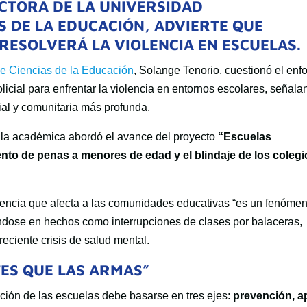
ECTORA DE LA UNIVERSIDAD
S DE LA EDUCACIÓN, ADVIERTE QUE
 RESOLVERÁ LA VIOLENCIA EN ESCUELAS.
de Ciencias de la Educación
,
Solange Tenorio
, cuestionó el en
icial para enfrentar la violencia en entornos escolares, señala
ial y comunitaria más profunda.
, la académica abordó el avance del proyecto
“Escuelas
nto de penas a menores de edad y el blindaje de los colegi
violencia que afecta a las comunidades educativas “es un fenóme
jándose en hechos como interrupciones de clases por balaceras,
reciente crisis de salud mental.
TES QUE LAS ARMAS”
cción de las escuelas debe basarse en tres ejes:
prevención, 