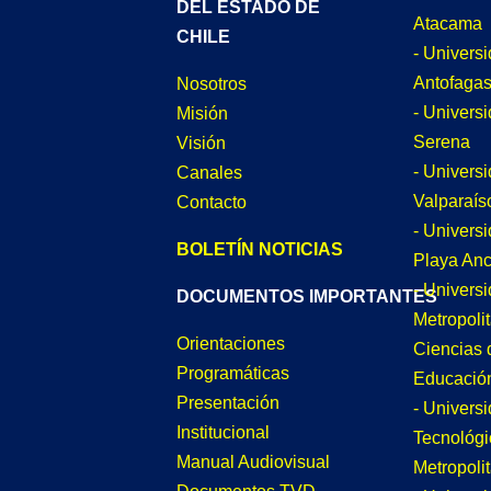
DEL ESTADO DE
Atacama
CHILE
- Univers
Antofagas
Nosotros
- Univers
Misión
Serena
Visión
- Univers
Canales
Valparaís
Contacto
- Univers
BOLETÍN NOTICIAS
Playa An
- Univers
DOCUMENTOS IMPORTANTES
Metropoli
Orientaciones
Ciencias 
Programáticas
Educació
Presentación
- Univers
Institucional
Tecnológi
Manual Audiovisual
Metropoli