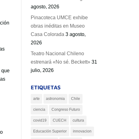
agosto, 2026
Pinacoteca UMCE exhibe
nción
obras inéditas en Museo
Casa Colorada
3 agosto,
2026
cas
Teatro Nacional Chileno
estrenará «No sé. Beckett»
31
julio, 2026
o que
nas
ETIQUETAS
arte
astronomia
Chile
ciencia
Congreso Futuro
covid19
CUECH
cultura
Educación Superior
innovacion
co