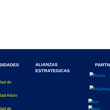
ALIANZAS
SIDADES
PARTN
ESTRATEGICAS
idad de
dad Arturo
idad de