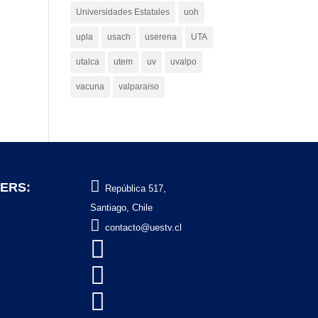
Universidades Estatales
uoh
upla
usach
userena
UTA
utalca
utem
uv
uvalpo
vacuna
valparaiso

ERS:
República 517,
Santiago, Chile

contacto@uestv.cl


