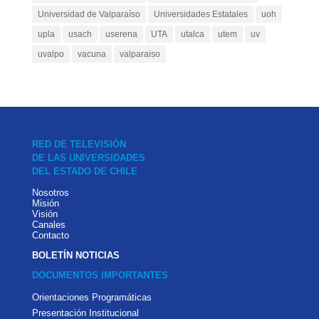
Universidad de Valparaíso
Universidades Estatales
uoh
upla
usach
userena
UTA
utalca
utem
uv
uvalpo
vacuna
valparaiso
RED DE TELEVISIÓN
DE LAS UNIVERSIDADES
DEL ESTADO DE CHILE
Nosotros
Misión
Visión
Canales
Contacto
BOLETÍN NOTICIAS
DOCUMENTOS IMPORTANTES
Orientaciones Programáticas
Presentación Institucional