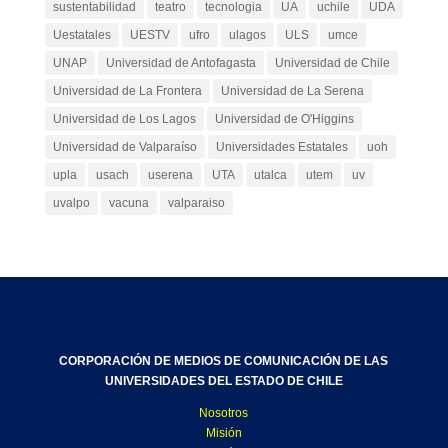
sustentabilidad
teatro
tecnologia
UA
uchile
UDA
Uestatales
UESTV
ufro
ulagos
ULS
umce
UNAP
Universidad de Antofagasta
Universidad de Chile
Universidad de La Frontera
Universidad de La Serena
Universidad de Los Lagos
Universidad de O'Higgins
Universidad de Valparaíso
Universidades Estatales
uoh
upla
usach
userena
UTA
utalca
utem
uv
uvalpo
vacuna
valparaiso
CORPORACIÓN DE MEDIOS DE COMUNICACIÓN DE LAS
UNIVERSIDADES DEL ESTADO DE CHILE
Nosotros
Misión