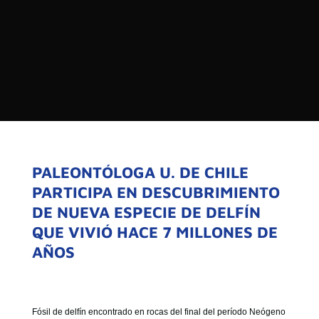

PROGRAMAS

NOTICIAS
NOSOTROS


SEÑALES EN VIVO
RED DE MEDIOS DE COMUNICACIÓN
Buscar:
DE LAS UNIVERSIDADES DEL
ESTADO DE CHILE
PALEONTÓLOGA U. DE CHILE
PARTICIPA EN DESCUBRIMIENTO
QUIENES SOMOS
DE NUEVA ESPECIE DE DELFÍN
MISIÓN
QUE VIVIÓ HACE 7 MILLONES DE
VISIÓN
AÑOS
Fósil de delfín encontrado en rocas del final del período Neógeno