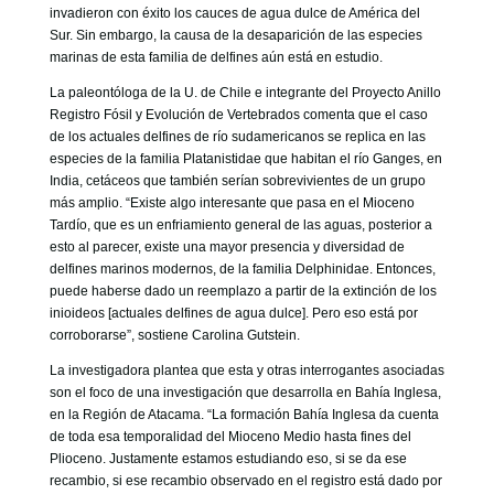
invadieron con éxito los cauces de agua dulce de América del
Sur. Sin embargo, la causa de la desaparición de las especies
marinas de esta familia de delfines aún está en estudio.
La paleontóloga de la U. de Chile e integrante del Proyecto Anillo
Registro Fósil y Evolución de Vertebrados comenta que el caso
de los actuales delfines de río sudamericanos se replica en las
especies de la familia Platanistidae que habitan el río Ganges, en
India, cetáceos que también serían sobrevivientes de un grupo
más amplio. “Existe algo interesante que pasa en el Mioceno
Tardío, que es un enfriamiento general de las aguas, posterior a
esto al parecer, existe una mayor presencia y diversidad de
delfines marinos modernos, de la familia Delphinidae. Entonces,
puede haberse dado un reemplazo a partir de la extinción de los
inioideos [actuales delfines de agua dulce]. Pero eso está por
corroborarse”, sostiene Carolina Gutstein.
La investigadora plantea que esta y otras interrogantes asociadas
son el foco de una investigación que desarrolla en Bahía Inglesa,
en la Región de Atacama. “La formación Bahía Inglesa da cuenta
de toda esa temporalidad del Mioceno Medio hasta fines del
Plioceno. Justamente estamos estudiando eso, si se da ese
recambio, si ese recambio observado en el registro está dado por