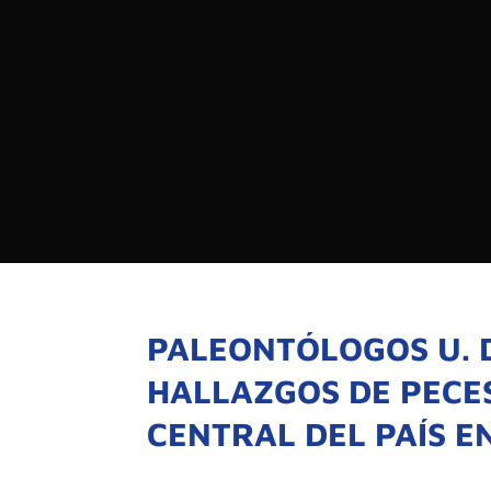

PROGRAMAS

NOTICIAS
NOSOTROS

RED DE M

SEÑALES EN VIVO
QUIENES 
MISIÓN
PALEONTÓLOGOS U. D
VISIÓN
HALLAZGOS DE PECE
CENTRAL DEL PAÍS E