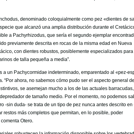
 Enchodus, denominado coloquialmente como pez «dientes de s
especie que alcanzó una amplia distribución durante el Cretácic
rible a Pachyrhizodus, que sería el segundo ejemplar encontra
 sido previamente descrita en rocas de la misma edad en Nueva
tácico, con dientes robustos, posiblemente especializados para
arinos de talla pequeña a media”.
bles a un Pachycormidae indeterminado, emparentado al «pez-e
. “Por ahora, no sabemos cómo pudo ser el aspecto general de
istintivos, se asemejan mucho a los de las actuales barracudas,
o depredador de tamaño medio. Por el momento, no podemos sa
 -sin duda- se trata de un tipo de pez nunca antes descrito en 
r restos más completos que permitan, en lo posible, poder
, comenta Otero.
riales robustecen la información disponible sobre los vertebra