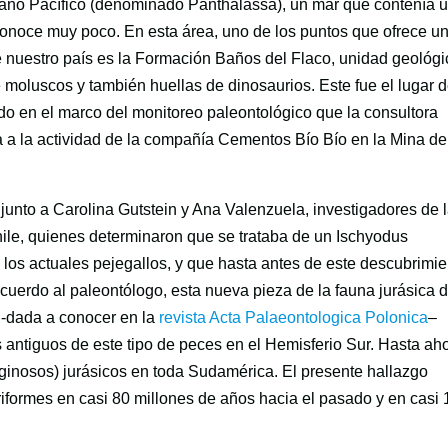
céano Pacífico (denominado Panthalassa), un mar que contenía 
conoce muy poco. En esta área, uno de los puntos que ofrece u
e nuestro país es la Formación Baños del Flaco, unidad geológi
moluscos y también huellas de dinosaurios. Este fue el lugar 
ado en el marco del monitoreo paleontológico que la consultora
a la actividad de la compañía Cementos Bío Bío en la Mina de
 junto a Carolina Gutstein y Ana Valenzuela, investigadores de 
ile, quienes determinaron que se trataba de un Ischyodus
los actuales pejegallos, y que hasta antes de este descubrimie
cuerdo al paleontólogo, esta nueva pieza de la fauna jurásica d
 -dada a conocer en la
revista Acta Palaeontologica Polonica
–
s antiguos de este tipo de peces en el Hemisferio Sur. Hasta ah
ginosos) jurásicos en toda Sudamérica. El presente hallazgo
iformes en casi 80 millones de años hacia el pasado y en casi