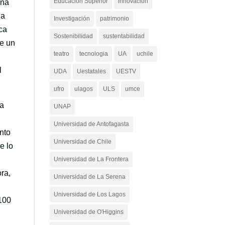
Educación Superior
innovacion
una
na
Investigación
patrimonio
ca
Sostenibilidad
sustentabilidad
de un
teatro
tecnologia
UA
uchile
l
UDA
Uestatales
UESTV
ufro
ulagos
ULS
umce
la
UNAP
Universidad de Antofagasta
nto
Universidad de Chile
e lo
Universidad de La Frontera
ora,
Universidad de La Serena
Universidad de Los Lagos
 100
Universidad de O'Higgins