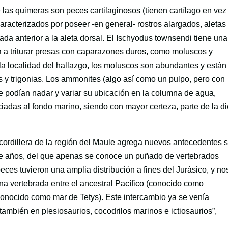
e las quimeras son peces cartilaginosos (tienen cartílago en vez
caracterizados por poseer -en general- rostros alargados, aletas
da anterior a la aleta dorsal. El Ischyodus townsendi tiene una
a a triturar presas con caparazones duros, como moluscos y
 la localidad del hallazgo, los moluscos son abundantes y están
y trigonias. Los ammonites (algo así como un pulpo, pero con
 podían nadar y variar su ubicación en la columna de agua,
iadas al fondo marino, siendo con mayor certeza, parte de la di
 cordillera de la región del Maule agrega nuevos antecedentes 
de años, del que apenas se conoce un puñado de vertebrados
ces tuvieron una amplia distribución a fines del Jurásico, y no
a vertebrada entre el ancestral Pacífico (conocido como
(conocido como mar de Tetys). Este intercambio ya se venía
ambién en plesiosaurios, cocodrilos marinos e ictiosaurios”,