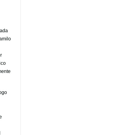
pada
amilo
s
r
ico
mente
logo
e
l