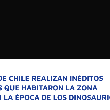
EDIOS DE COMUNICACIÓN DE LAS UNIVERSIDADES
CHILE
Buscar:
SOMOS
GOBIERNO CORPOR
NUESTRO EQUIPO
E CHILE REALIZAN INÉDITOS
S QUE HABITARON LA ZONA
N LA ÉPOCA DE LOS DINOSAUR