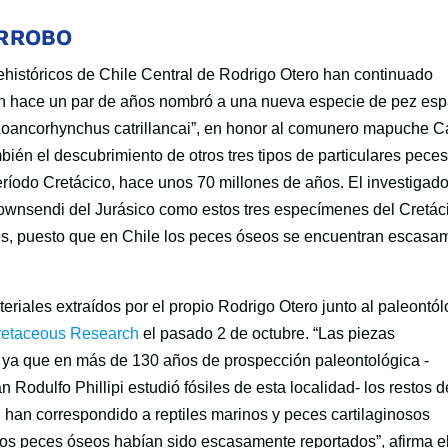
ARROBO
ehistóricos de Chile Central de Rodrigo Otero han continuado
en hace un par de años nombró a una nueva especie de pez es
Loancorhynchus catrillancai”, en honor al comunero mapuche C
bién el descubrimiento de otros tres tipos de particulares pece
eríodo Cretácico, hace unos 70 millones de años. El investigado
 townsendi del Jurásico como estos tres especímenes del Cretác
es, puesto que en Chile los peces óseos se encuentran escasa
teriales extraídos por el propio Rodrigo Otero junto al paleontó
Cretaceous Research
el pasado 2 de octubre. “Las piezas
, ya que en más de 130 años de prospección paleontológica -
 Rodulfo Phillipi estudió fósiles de esta localidad- los restos d
han correspondido a reptiles marinos y peces cartilaginosos
 los peces óseos habían sido escasamente reportados”, afirma e