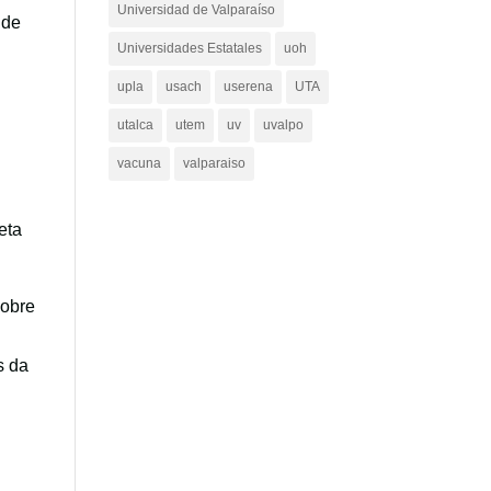
Universidad de Valparaíso
 de
Universidades Estatales
uoh
upla
usach
userena
UTA
utalca
utem
uv
uvalpo
vacuna
valparaiso
eta
sobre
s da