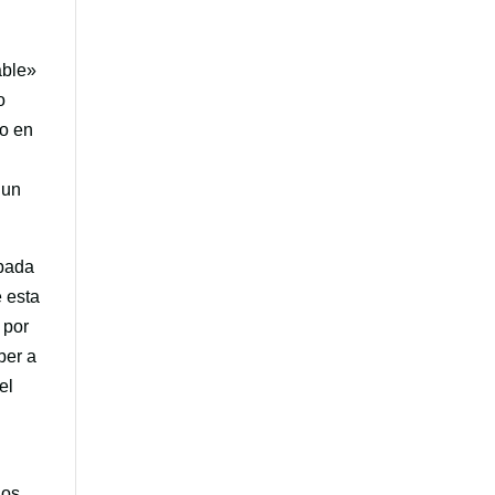
able»
o
do en
 un
spada
 esta
 por
ber a
el
dos