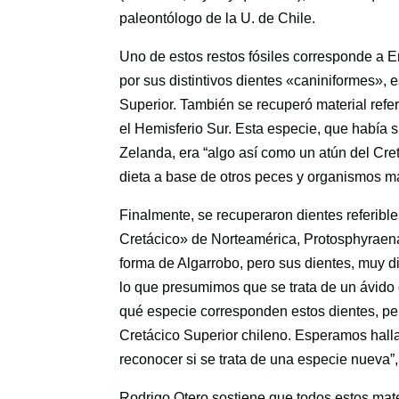
paleontólogo de la U. de Chile.
Uno de estos restos fósiles corresponde a
por sus distintivos dientes «caniniformes», 
Superior. También se recuperó material refe
el Hemisferio Sur. Esta especie, que había
Zelanda, era “algo así como un atún del Cre
dieta a base de otros peces y organismos m
Finalmente, se recuperaron dientes referi
Cretácico» de Norteamérica, Protosphyraena
forma de Algarrobo, pero sus dientes, muy d
lo que presumimos que se trata de un ávid
qué especie corresponden estos dientes, pero
Cretácico Superior chileno. Esperamos halla
reconocer si se trata de una especie nueva”
Rodrigo Otero sostiene que todos estos mate