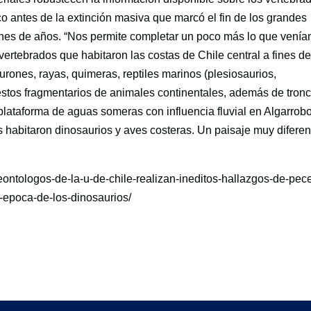
o antes de la extinción masiva que marcó el fin de los grandes
lones de años. “Nos permite completar un poco más lo que vení
vertebrados que habitaron las costas de Chile central a fines de
urones, rayas, quimeras, reptiles marinos (plesiosaurios,
estos fragmentarios de animales continentales, además de tron
plataforma de aguas someras con influencia fluvial en Algarrobo
habitaron dinosaurios y aves costeras. Un paisaje muy diferen
leontologos-de-la-u-de-chile-realizan-ineditos-hallazgos-de-pec
a-epoca-de-los-dinosaurios/