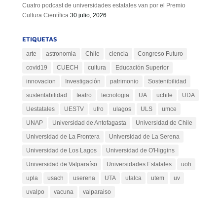
Cuatro podcast de universidades estatales van por el Premio
Cultura Científica
30 julio, 2026
ETIQUETAS
arte
astronomia
Chile
ciencia
Congreso Futuro
covid19
CUECH
cultura
Educación Superior
innovacion
Investigación
patrimonio
Sostenibilidad
sustentabilidad
teatro
tecnologia
UA
uchile
UDA
Uestatales
UESTV
ufro
ulagos
ULS
umce
UNAP
Universidad de Antofagasta
Universidad de Chile
Universidad de La Frontera
Universidad de La Serena
Universidad de Los Lagos
Universidad de O'Higgins
Universidad de Valparaíso
Universidades Estatales
uoh
upla
usach
userena
UTA
utalca
utem
uv
uvalpo
vacuna
valparaiso