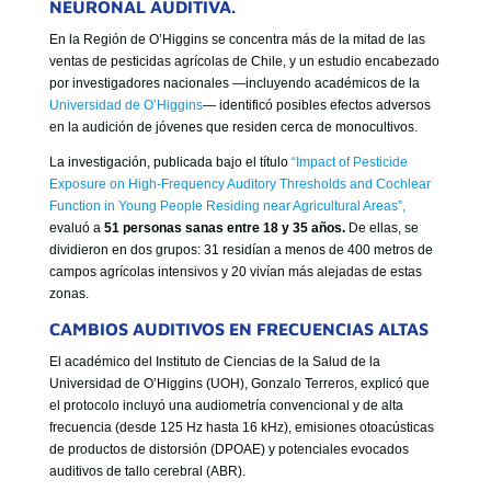
NEURONAL AUDITIVA.
GOBIERNO CORPORATIVO
En la Región de O’Higgins se concentra más de la mitad de las
NUESTRO EQUIPO
ventas de pesticidas agrícolas de Chile, y un estudio encabezado
por investigadores nacionales —incluyendo académicos de la
Universidad de O’Higgins
— identificó posibles efectos adversos
en la audición de jóvenes que residen cerca de monocultivos.
La investigación, publicada bajo el título
“Impact of Pesticide
Exposure on High-Frequency Auditory Thresholds and Cochlear
Function in Young People Residing near Agricultural Areas”,
evaluó a
51 personas sanas entre 18 y 35 años.
De ellas, se
dividieron en dos grupos: 31 residían a menos de 400 metros de
campos agrícolas intensivos y 20 vivían más alejadas de estas
zonas.
CAMBIOS AUDITIVOS EN FRECUENCIAS ALTAS
El académico del Instituto de Ciencias de la Salud de la
Universidad de O’Higgins (UOH), Gonzalo Terreros, explicó que
el protocolo incluyó una audiometría convencional y de alta
frecuencia (desde 125 Hz hasta 16 kHz), emisiones otoacústicas
de productos de distorsión (DPOAE) y potenciales evocados
auditivos de tallo cerebral (ABR).