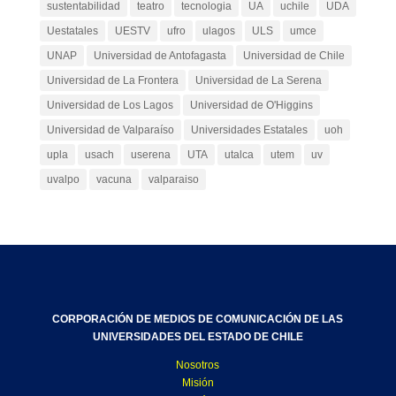
sustentabilidad
teatro
tecnologia
UA
uchile
UDA
Uestatales
UESTV
ufro
ulagos
ULS
umce
UNAP
Universidad de Antofagasta
Universidad de Chile
Universidad de La Frontera
Universidad de La Serena
Universidad de Los Lagos
Universidad de O'Higgins
Universidad de Valparaíso
Universidades Estatales
uoh
upla
usach
userena
UTA
utalca
utem
uv
uvalpo
vacuna
valparaiso
CORPORACIÓN DE MEDIOS DE COMUNICACIÓN DE LAS
UNIVERSIDADES DEL ESTADO DE CHILE
Nosotros
Misión