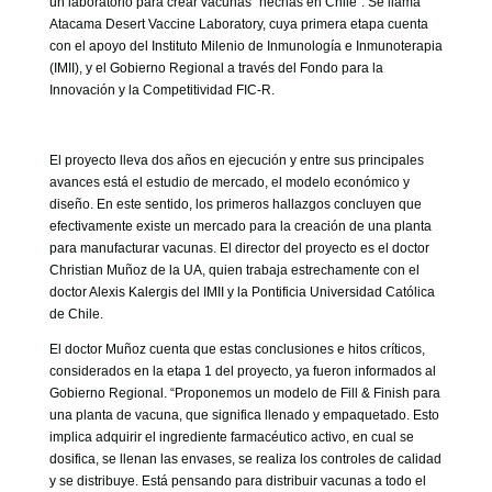
un laboratorio para crear vacunas “hechas en Chile”. Se llama
GOBIERNO CORPORATIVO
Atacama Desert Vaccine Laboratory, cuya primera etapa cuenta
con el apoyo del Instituto Milenio de Inmunología e Inmunoterapia
NUESTRO EQUIPO
(IMII), y el Gobierno Regional a través del Fondo para la
Innovación y la Competitividad FIC-R.
El proyecto lleva dos años en ejecución y entre sus principales
avances está el estudio de mercado, el modelo económico y
diseño. En este sentido, los primeros hallazgos concluyen que
efectivamente existe un mercado para la creación de una planta
para manufacturar vacunas. El director del proyecto es el doctor
Christian Muñoz de la UA, quien trabaja estrechamente con el
doctor Alexis Kalergis del IMII y la Pontificia Universidad Católica
de Chile.
El doctor Muñoz cuenta que estas conclusiones e hitos críticos,
considerados en la etapa 1 del proyecto, ya fueron informados al
Gobierno Regional. “Proponemos un modelo de Fill & Finish para
una planta de vacuna, que significa llenado y empaquetado. Esto
implica adquirir el ingrediente farmacéutico activo, en cual se
dosifica, se llenan las envases, se realiza los controles de calidad
y se distribuye. Está pensando para distribuir vacunas a todo el