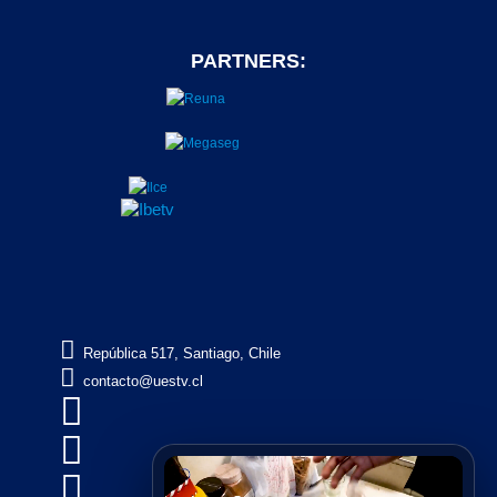
PARTNERS:

República 517, Santiago, Chile

contacto@uestv.cl


