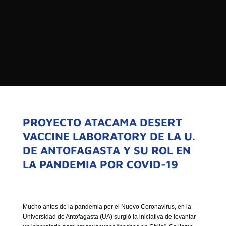

PROGRAMAS

NOTICIAS
NOSOTROS


SEÑALES EN VIVO
RED DE MEDIOS DE COMUNICACIÓN
Buscar:
DE LAS UNIVERSIDADES DEL
ESTADO DE CHILE
PROYECTO ATACAMA DESERT
VACCINE LABORATORY DE LA U.
QUIENES SOMOS
DE ANTOFAGASTA Y SU ROL EN
MISIÓN
LA PANDEMIA POR COVID-19
VISIÓN
Mucho antes de la pandemia por el Nuevo Coronavirus, en la
Universidad de Antofagasta (UA) surgió la iniciativa de levantar