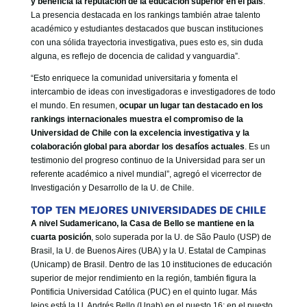
y beneficia la reputación de la educación superior en el país
.
La presencia destacada en los rankings también atrae talento
académico y estudiantes destacados que buscan instituciones
con una sólida trayectoria investigativa, pues esto es, sin duda
alguna, es reflejo de docencia de calidad y vanguardia”.
“Esto enriquece la comunidad universitaria y fomenta el
intercambio de ideas con investigadoras e investigadores de todo
el mundo. En resumen,
ocupar un lugar tan destacado en los
rankings internacionales muestra el compromiso de la
Universidad de Chile con la excelencia investigativa y la
colaboración global para abordar los desafíos actuales
. Es un
testimonio del progreso continuo de la Universidad para ser un
referente académico a nivel mundial”, agregó el vicerrector de
Investigación y Desarrollo de la U. de Chile.
TOP TEN MEJORES UNIVERSIDADES DE CHILE
A nivel Sudamericano, la Casa de Bello se mantiene en la
cuarta posición
, solo superada por la U. de São Paulo (USP) de
Brasil, la U. de Buenos Aires (UBA) y la U. Estatal de Campinas
(Unicamp) de Brasil. Dentro de las 10 instituciones de educación
superior de mejor rendimiento en la región, también figura la
Pontificia Universidad Católica (PUC) en el quinto lugar. Más
lejos está la U. Andrés Bello (Unab) en el puesto 16; en el puesto