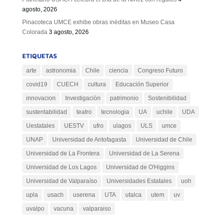
agosto, 2026
Pinacoteca UMCE exhibe obras inéditas en Museo Casa
Colorada
3 agosto, 2026
ETIQUETAS
arte
astronomia
Chile
ciencia
Congreso Futuro
covid19
CUECH
cultura
Educación Superior
innovacion
Investigación
patrimonio
Sostenibilidad
sustentabilidad
teatro
tecnologia
UA
uchile
UDA
Uestatales
UESTV
ufro
ulagos
ULS
umce
UNAP
Universidad de Antofagasta
Universidad de Chile
Universidad de La Frontera
Universidad de La Serena
Universidad de Los Lagos
Universidad de O'Higgins
Universidad de Valparaíso
Universidades Estatales
uoh
upla
usach
userena
UTA
utalca
utem
uv
uvalpo
vacuna
valparaiso