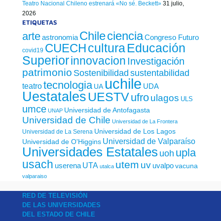
Teatro Nacional Chileno estrenará «No sé. Beckett»
31 julio,
2026
ETIQUETAS
Chile
ciencia
arte
astronomia
Congreso Futuro
cultura
Educación
CUECH
covid19
Superior
innovacion
Investigación
patrimonio
sustentabilidad
Sostenibilidad
uchile
tecnologia
teatro
UDA
UA
Uestatales
UESTV
ufro
ulagos
ULS
umce
Universidad de Antofagasta
UNAP
Universidad de Chile
Universidad de La Frontera
Universidad de Los Lagos
Universidad de La Serena
Universidad de Valparaíso
Universidad de O'Higgins
Universidades Estatales
upla
uoh
usach
utem
uv
UTA
userena
uvalpo
vacuna
utalca
valparaiso
RED DE TELEVISIÓN
DE LAS UNIVERSIDADES
DEL ESTADO DE CHILE