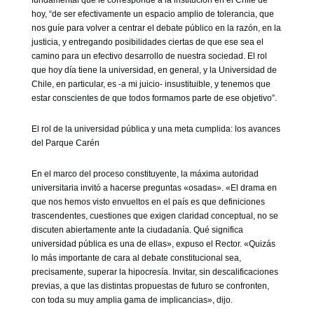
fundamental que le corresponde a la institución en el Chile de
hoy, “de ser efectivamente un espacio amplio de tolerancia, que
nos guíe para volver a centrar el debate público en la razón, en la
justicia, y entregando posibilidades ciertas de que ese sea el
camino para un efectivo desarrollo de nuestra sociedad. El rol
que hoy día tiene la universidad, en general, y la Universidad de
Chile, en particular, es -a mi juicio- insustituible, y tenemos que
estar conscientes de que todos formamos parte de ese objetivo”.
El rol de la universidad pública y una meta cumplida: los avances
del Parque Carén
En el marco del proceso constituyente, la máxima autoridad
universitaria invitó a hacerse preguntas «osadas». «El drama en
que nos hemos visto envueltos en el país es que definiciones
trascendentes, cuestiones que exigen claridad conceptual, no se
discuten abiertamente ante la ciudadanía. Qué significa
universidad pública es una de ellas», expuso el Rector. «Quizás
lo más importante de cara al debate constitucional sea,
precisamente, superar la hipocresía. Invitar, sin descalificaciones
previas, a que las distintas propuestas de futuro se confronten,
con toda su muy amplia gama de implicancias», dijo.