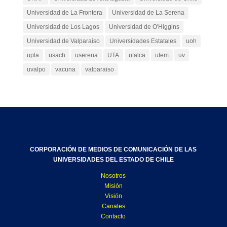
Universidad de La Frontera
Universidad de La Serena
Universidad de Los Lagos
Universidad de O'Higgins
Universidad de Valparaíso
Universidades Estatales
uoh
upla
usach
userena
UTA
utalca
utem
uv
uvalpo
vacuna
valparaiso
CORPORACIÓN DE MEDIOS DE COMUNICACIÓN DE LAS
UNIVERSIDADES DEL ESTADO DE CHILE
Nosotros
Misión
Visión
Canales
Contacto