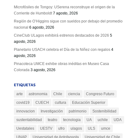
Microfósiles de Tongoy: USerena reconstruye el origen de la
Corriente de Humboldt
7 agosto, 2026
Región de O’Higgins sigue con sueldos por debajo del promedio
nacional
6 agosto, 2026
CineClub ULagos exhibirá estrenos destacados de 2026
5
agosto, 2026
Planetario USACH celebra el Día de la Niñez con regalos
4
agosto, 2026
Pinacoteca UMCE exhibe obras inéditas en Museo Casa
Colorada
3 agosto, 2026
ETIQUETAS
arte
astronomia
Chile
ciencia
Congreso Futuro
covid19
CUECH
cultura
Educación Superior
innovacion
Investigación
patrimonio
Sostenibilidad
sustentabilidad
teatro
tecnologia
UA
uchile
UDA
Uestatales
UESTV
ufro
ulagos
ULS
umce
UNAP
Universidad de Antofagasta
Universidad de Chile