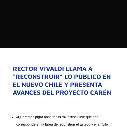

PROGRAMAS

NOTICIAS
NOSOTROS


SEÑALES EN VIVO
RED DE MEDIOS DE COMUNICACIÓN
Buscar:
DE LAS UNIVERSIDADES DEL
ESTADO DE CHILE
RECTOR VIVALDI LLAMA A
“RECONSTRUIR” LO PÚBLICO EN
QUIENES SOMOS
EL NUEVO CHILE Y PRESENTA
MISIÓN
AVANCES DEL PROYECTO CARÉN
VISIÓN
«Queremos jugar nosotros el rol insustituible que nos
corresponde en la tarea de reconstruir el Estado y el ámbito