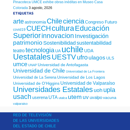
Pinacoteca UMCE exhibe obras inéditas en Museo Casa
Colorada
3 agosto, 2026
ETIQUETAS
Chile
ciencia
arte
astronomia
Congreso Futuro
cultura
Educación
CUECH
covid19
Superior
innovacion
Investigación
patrimonio
sustentabilidad
Sostenibilidad
uchile
tecnologia
teatro
UDA
UA
Uestatales
UESTV
ufro
ulagos
ULS
umce
Universidad de Antofagasta
UNAP
Universidad de Chile
Universidad de La Frontera
Universidad de Los Lagos
Universidad de La Serena
Universidad de Valparaíso
Universidad de O'Higgins
Universidades Estatales
upla
uoh
usach
utem
uv
UTA
userena
uvalpo
vacuna
utalca
valparaiso
RED DE TELEVISIÓN
DE LAS UNIVERSIDADES
DEL ESTADO DE CHILE