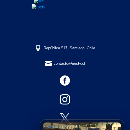

República 517, Santiago, Chile

contacto@uestv.cl


