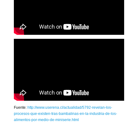
Fuente:
http://www.userena.cl/actualidad/5792-revelan-los-
procesos-que-existen-tras-bambalinas-en-la-industria-de-los-
alimentos-por-medio-de-miniserie.html