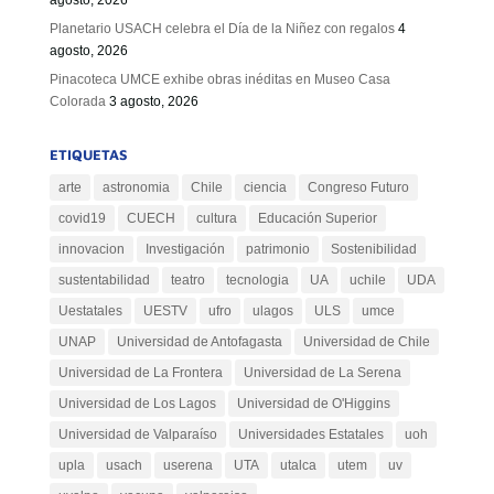
agosto, 2026
Planetario USACH celebra el Día de la Niñez con regalos
4
agosto, 2026
Pinacoteca UMCE exhibe obras inéditas en Museo Casa
Colorada
3 agosto, 2026
ETIQUETAS
arte
astronomia
Chile
ciencia
Congreso Futuro
covid19
CUECH
cultura
Educación Superior
innovacion
Investigación
patrimonio
Sostenibilidad
sustentabilidad
teatro
tecnologia
UA
uchile
UDA
Uestatales
UESTV
ufro
ulagos
ULS
umce
UNAP
Universidad de Antofagasta
Universidad de Chile
Universidad de La Frontera
Universidad de La Serena
Universidad de Los Lagos
Universidad de O'Higgins
Universidad de Valparaíso
Universidades Estatales
uoh
upla
usach
userena
UTA
utalca
utem
uv